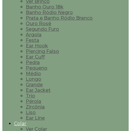
Ver Brinco
Banho Ouro 18k
Banho Ródio Negro
Prata e Banho Ródio Branco
Ouro Rosê
Segundo Furo
Argola
Festa
Ear Hook
Piercing Falso
Ear Cuff
Pedra
Pequeno
Médio
Longo
Grande
Ear Jacket
Trio
Pérola
Zircônia
Liso
Ear Line
Colar
Ver Colar