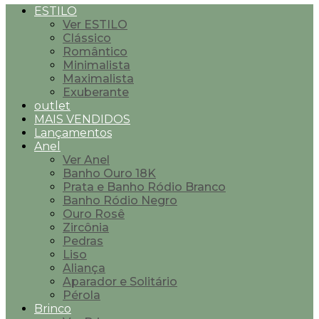
ESTILO
Ver ESTILO
Clássico
Romântico
Minimalista
Maximalista
Exuberante
outlet
MAIS VENDIDOS
Lançamentos
Anel
Ver Anel
Banho Ouro 18K
Prata e Banho Ródio Branco
Banho Ródio Negro
Ouro Rosê
Zircônia
Pedras
Liso
Aliança
Aparador e Solitário
Pérola
Brinco