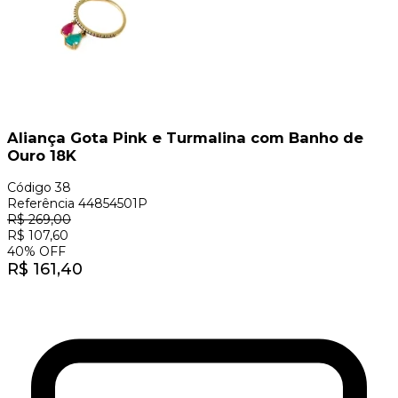
Aliança Gota Pink e Turmalina com Banho de
Ouro 18K
Código
38
Referência
44854501P
R$
269,00
R$
107,60
40
%
OFF
R$
161,40