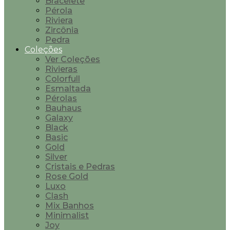
Bracelete
Pérola
Riviera
Zircônia
Pedra
Coleções
Ver Coleções
Rivieras
Colorfull
Esmaltada
Pérolas
Bauhaus
Galaxy
Black
Basic
Gold
Silver
Cristais e Pedras
Rose Gold
Luxo
Clash
Mix Banhos
Minimalist
Joy