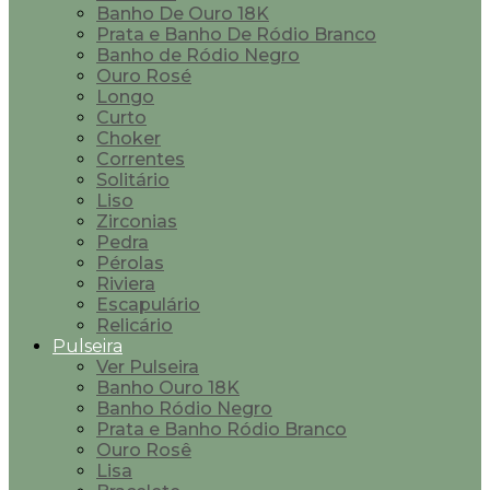
Banho De Ouro 18K
Prata e Banho De Ródio Branco
Banho de Ródio Negro
Ouro Rosé
Longo
Curto
Choker
Correntes
Solitário
Liso
Zirconias
Pedra
Pérolas
Riviera
Escapulário
Relicário
Pulseira
Ver Pulseira
Banho Ouro 18K
Banho Ródio Negro
Prata e Banho Ródio Branco
Ouro Rosê
Lisa