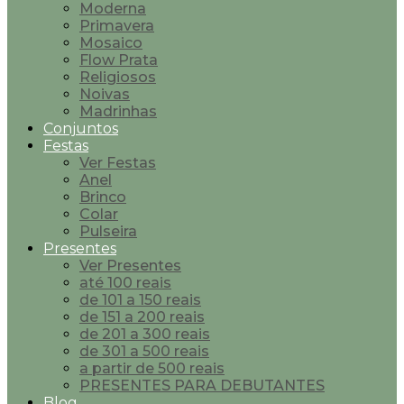
Moderna
Primavera
Mosaico
Flow Prata
Religiosos
Noivas
Madrinhas
Conjuntos
Festas
Ver Festas
Anel
Brinco
Colar
Pulseira
Presentes
Ver Presentes
até 100 reais
de 101 a 150 reais
de 151 a 200 reais
de 201 a 300 reais
de 301 a 500 reais
a partir de 500 reais
PRESENTES PARA DEBUTANTES
Blog