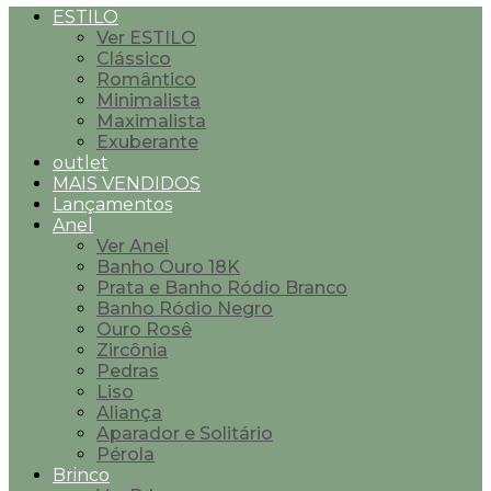
ESTILO
Ver ESTILO
Clássico
Romântico
Minimalista
Maximalista
Exuberante
outlet
MAIS VENDIDOS
Lançamentos
Anel
Ver Anel
Banho Ouro 18K
Prata e Banho Ródio Branco
Banho Ródio Negro
Ouro Rosê
Zircônia
Pedras
Liso
Aliança
Aparador e Solitário
Pérola
Brinco