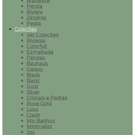
Bracelete
Pérola
Riviera
Zircônia
Pedra
Coleções
Ver Coleções
Rivieras
Colorfull
Esmaltada
Pérolas
Bauhaus
Galaxy
Black
Basic
Gold
Silver
Cristais e Pedras
Rose Gold
Luxo
Clash
Mix Banhos
Minimalist
Joy