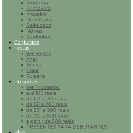
Moderna
Primavera
Mosaico
Flow Prata
Religiosos
Noivas
Madrinhas
Conjuntos
Festas
Ver Festas
Anel
Brinco
Colar
Pulseira
Presentes
Ver Presentes
até 100 reais
de 101 a 150 reais
de 151 a 200 reais
de 201 a 300 reais
de 301 a 500 reais
a partir de 500 reais
PRESENTES PARA DEBUTANTES
Blog