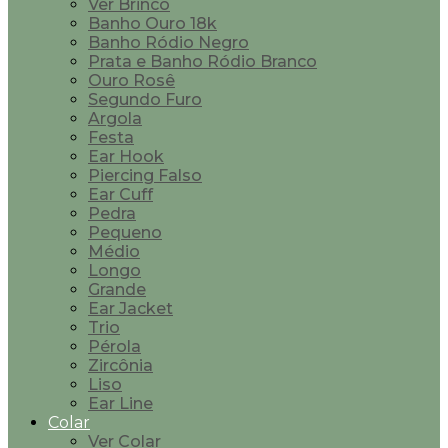
Ver Brinco
Banho Ouro 18k
Banho Ródio Negro
Prata e Banho Ródio Branco
Ouro Rosê
Segundo Furo
Argola
Festa
Ear Hook
Piercing Falso
Ear Cuff
Pedra
Pequeno
Médio
Longo
Grande
Ear Jacket
Trio
Pérola
Zircônia
Liso
Ear Line
Colar
Ver Colar