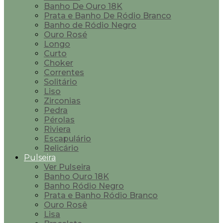
Banho De Ouro 18K
Prata e Banho De Ródio Branco
Banho de Ródio Negro
Ouro Rosé
Longo
Curto
Choker
Correntes
Solitário
Liso
Zirconias
Pedra
Pérolas
Riviera
Escapulário
Relicário
Pulseira
Ver Pulseira
Banho Ouro 18K
Banho Ródio Negro
Prata e Banho Ródio Branco
Ouro Rosê
Lisa