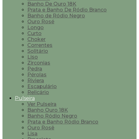
Banho De Ouro 18K
Prata e Banho De Ródio Branco
Banho de Ródio Negro
Ouro Rosé
Longo
Curto
Choker
Correntes
Solitário
Liso
Zirconias
Pedra
Pérolas
Riviera
Escapulário
Relicário
Pulseira
Ver Pulseira
Banho Ouro 18K
Banho Ródio Negro
Prata e Banho Ródio Branco
Ouro Rosê
Lisa