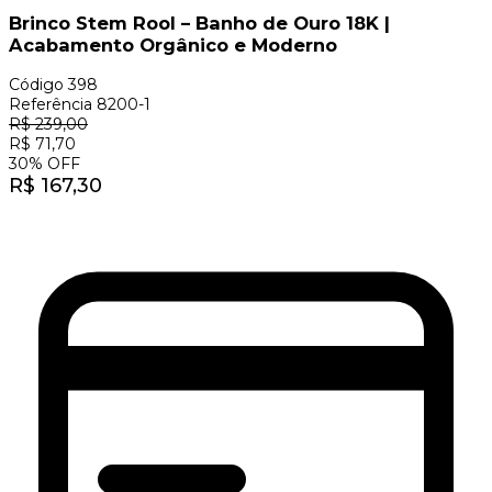
Brinco Stem Rool – Banho de Ouro 18K |
Acabamento Orgânico e Moderno
Código
398
Referência
8200-1
R$
239,00
R$
71,70
30
%
OFF
R$
167,30