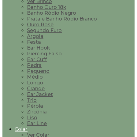
Ver Brinco
Banho Ouro 18k
Banho Ródio Negro
Prata e Banho Ródio Branco
Ouro Rosê
Segundo Furo
Argola
Festa
Ear Hook
Piercing Falso
Ear Cuff
Pedra
Pequeno
Médio
Longo
Grande
Ear Jacket
Trio
Pérola
Zircônia
Liso
Ear Line
Colar
Ver Colar