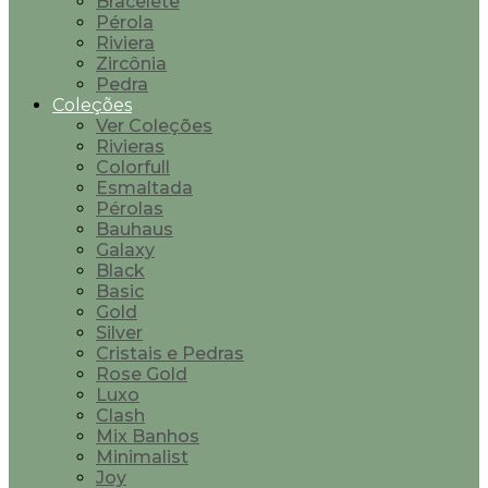
Bracelete
Pérola
Riviera
Zircônia
Pedra
Coleções
Ver Coleções
Rivieras
Colorfull
Esmaltada
Pérolas
Bauhaus
Galaxy
Black
Basic
Gold
Silver
Cristais e Pedras
Rose Gold
Luxo
Clash
Mix Banhos
Minimalist
Joy