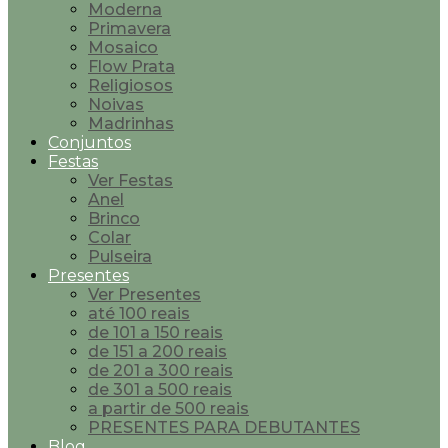
Moderna
Primavera
Mosaico
Flow Prata
Religiosos
Noivas
Madrinhas
Conjuntos
Festas
Ver Festas
Anel
Brinco
Colar
Pulseira
Presentes
Ver Presentes
até 100 reais
de 101 a 150 reais
de 151 a 200 reais
de 201 a 300 reais
de 301 a 500 reais
a partir de 500 reais
PRESENTES PARA DEBUTANTES
Blog