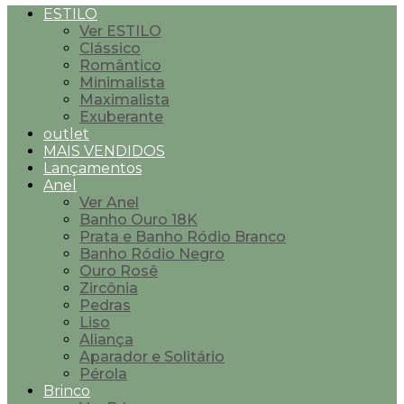
ESTILO
Ver ESTILO
Clássico
Romântico
Minimalista
Maximalista
Exuberante
outlet
MAIS VENDIDOS
Lançamentos
Anel
Ver Anel
Banho Ouro 18K
Prata e Banho Ródio Branco
Banho Ródio Negro
Ouro Rosê
Zircônia
Pedras
Liso
Aliança
Aparador e Solitário
Pérola
Brinco