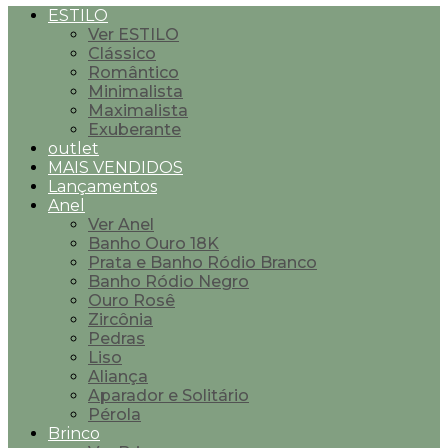
ESTILO
Ver ESTILO
Clássico
Romântico
Minimalista
Maximalista
Exuberante
outlet
MAIS VENDIDOS
Lançamentos
Anel
Ver Anel
Banho Ouro 18K
Prata e Banho Ródio Branco
Banho Ródio Negro
Ouro Rosê
Zircônia
Pedras
Liso
Aliança
Aparador e Solitário
Pérola
Brinco