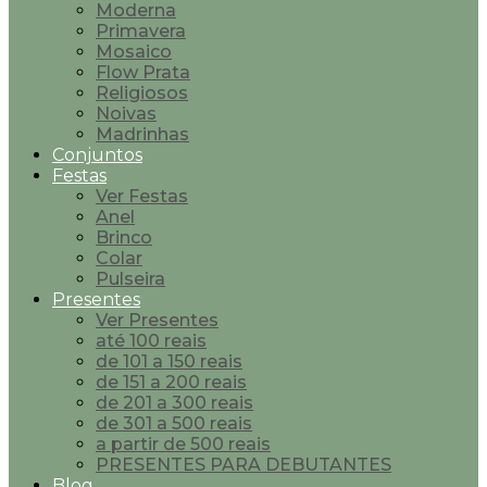
Moderna
Primavera
Mosaico
Flow Prata
Religiosos
Noivas
Madrinhas
Conjuntos
Festas
Ver Festas
Anel
Brinco
Colar
Pulseira
Presentes
Ver Presentes
até 100 reais
de 101 a 150 reais
de 151 a 200 reais
de 201 a 300 reais
de 301 a 500 reais
a partir de 500 reais
PRESENTES PARA DEBUTANTES
Blog