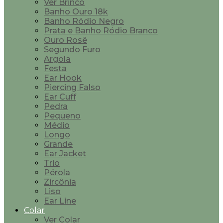
Ver Brinco
Banho Ouro 18k
Banho Ródio Negro
Prata e Banho Ródio Branco
Ouro Rosê
Segundo Furo
Argola
Festa
Ear Hook
Piercing Falso
Ear Cuff
Pedra
Pequeno
Médio
Longo
Grande
Ear Jacket
Trio
Pérola
Zircônia
Liso
Ear Line
Colar
Ver Colar