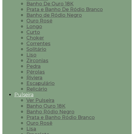
Banho De Ouro 18K
Prata e Banho De Ródio Branco
Banho de Ródio Negro
Ouro Rosé
Longo
Curto
Choker
Correntes
Solitário
Liso
Zirconias
Pedra
Pérolas
Riviera
Escapulário
Relicário
Pulseira
Ver Pulseira
Banho Ouro 18K
Banho Ródio Negro
Prata e Banho Ródio Branco
Ouro Rosê
Lisa