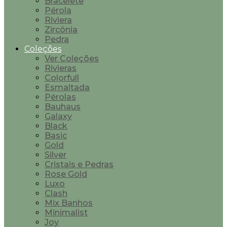
Bracelete
Pérola
Riviera
Zircônia
Pedra
Coleções
Ver Coleções
Rivieras
Colorfull
Esmaltada
Pérolas
Bauhaus
Galaxy
Black
Basic
Gold
Silver
Cristais e Pedras
Rose Gold
Luxo
Clash
Mix Banhos
Minimalist
Joy