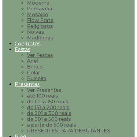
Moderna
Primavera
Mosaico
Flow Prata
Religiosos
Noivas
Madrinhas
Conjuntos
Festas
Ver Festas
Anel
Brinco
Colar
Pulseira
Presentes
Ver Presentes
até 100 reais
de 101 a 150 reais
de 151 a 200 reais
de 201 a 300 reais
de 301 a 500 reais
a partir de 500 reais
PRESENTES PARA DEBUTANTES
Blog