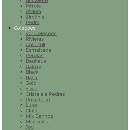
Bracelete
Pérola
Riviera
Zircônia
Pedra
Coleções
Ver Coleções
Rivieras
Colorfull
Esmaltada
Pérolas
Bauhaus
Galaxy
Black
Basic
Gold
Silver
Cristais e Pedras
Rose Gold
Luxo
Clash
Mix Banhos
Minimalist
Joy