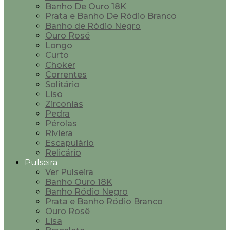
Banho De Ouro 18K
Prata e Banho De Ródio Branco
Banho de Ródio Negro
Ouro Rosé
Longo
Curto
Choker
Correntes
Solitário
Liso
Zirconias
Pedra
Pérolas
Riviera
Escapulário
Relicário
Pulseira
Ver Pulseira
Banho Ouro 18K
Banho Ródio Negro
Prata e Banho Ródio Branco
Ouro Rosê
Lisa