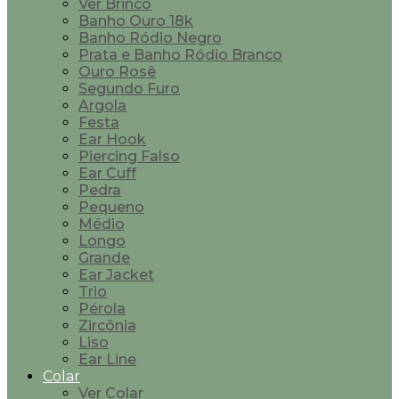
Ver Brinco
Banho Ouro 18k
Banho Ródio Negro
Prata e Banho Ródio Branco
Ouro Rosê
Segundo Furo
Argola
Festa
Ear Hook
Piercing Falso
Ear Cuff
Pedra
Pequeno
Médio
Longo
Grande
Ear Jacket
Trio
Pérola
Zircônia
Liso
Ear Line
Colar
Ver Colar