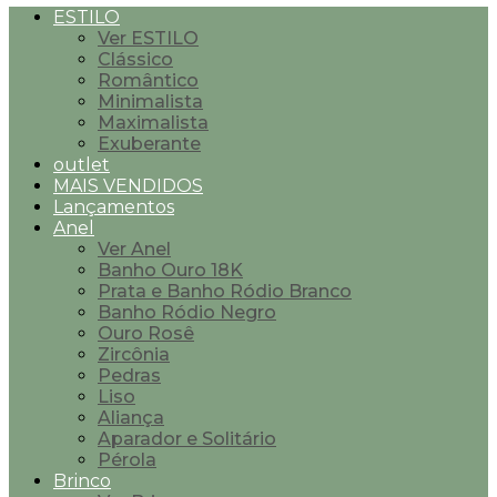
ESTILO
Ver ESTILO
Clássico
Romântico
Minimalista
Maximalista
Exuberante
outlet
MAIS VENDIDOS
Lançamentos
Anel
Ver Anel
Banho Ouro 18K
Prata e Banho Ródio Branco
Banho Ródio Negro
Ouro Rosê
Zircônia
Pedras
Liso
Aliança
Aparador e Solitário
Pérola
Brinco