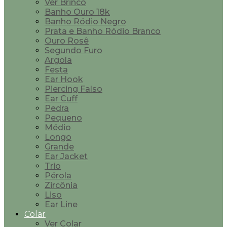
Ver Brinco
Banho Ouro 18k
Banho Ródio Negro
Prata e Banho Ródio Branco
Ouro Rosê
Segundo Furo
Argola
Festa
Ear Hook
Piercing Falso
Ear Cuff
Pedra
Pequeno
Médio
Longo
Grande
Ear Jacket
Trio
Pérola
Zircônia
Liso
Ear Line
Colar
Ver Colar