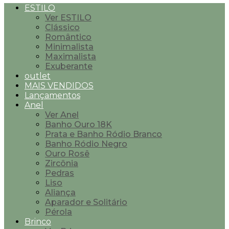
ESTILO
Ver ESTILO
Clássico
Romântico
Minimalista
Maximalista
Exuberante
outlet
MAIS VENDIDOS
Lançamentos
Anel
Ver Anel
Banho Ouro 18K
Prata e Banho Ródio Branco
Banho Ródio Negro
Ouro Rosê
Zircônia
Pedras
Liso
Aliança
Aparador e Solitário
Pérola
Brinco