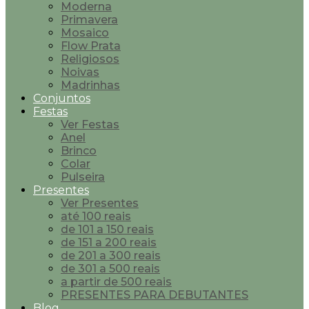
Moderna
Primavera
Mosaico
Flow Prata
Religiosos
Noivas
Madrinhas
Conjuntos
Festas
Ver Festas
Anel
Brinco
Colar
Pulseira
Presentes
Ver Presentes
até 100 reais
de 101 a 150 reais
de 151 a 200 reais
de 201 a 300 reais
de 301 a 500 reais
a partir de 500 reais
PRESENTES PARA DEBUTANTES
Blog