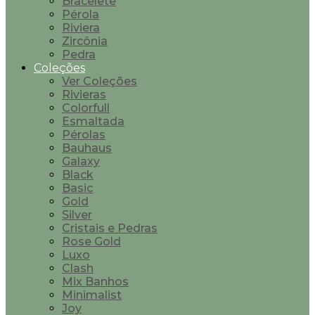
Bracelete
Pérola
Riviera
Zircônia
Pedra
Coleções
Ver Coleções
Rivieras
Colorfull
Esmaltada
Pérolas
Bauhaus
Galaxy
Black
Basic
Gold
Silver
Cristais e Pedras
Rose Gold
Luxo
Clash
Mix Banhos
Minimalist
Joy