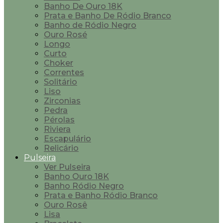
Banho De Ouro 18K
Prata e Banho De Ródio Branco
Banho de Ródio Negro
Ouro Rosé
Longo
Curto
Choker
Correntes
Solitário
Liso
Zirconias
Pedra
Pérolas
Riviera
Escapulário
Relicário
Pulseira
Ver Pulseira
Banho Ouro 18K
Banho Ródio Negro
Prata e Banho Ródio Branco
Ouro Rosê
Lisa