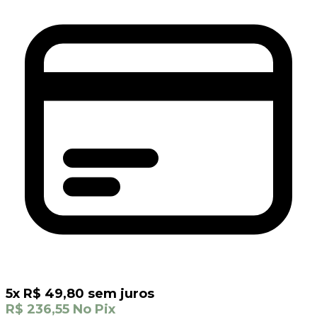
5
x
R$
49,80
sem juros
R$
236,55
No Pix