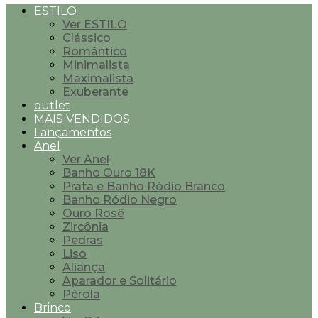
ESTILO
Ver ESTILO
Clássico
Romântico
Minimalista
Maximalista
Exuberante
outlet
MAIS VENDIDOS
Lançamentos
Anel
Ver Anel
Banho Ouro 18K
Prata e Banho Ródio Branco
Banho Ródio Negro
Ouro Rosê
Zircônia
Pedras
Liso
Aliança
Aparador e Solitário
Pérola
Brinco