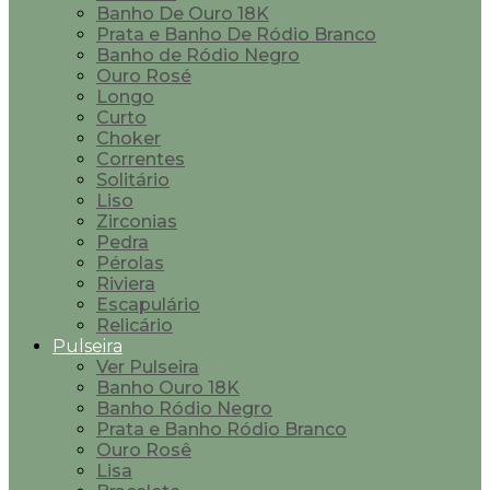
Banho De Ouro 18K
Prata e Banho De Ródio Branco
Banho de Ródio Negro
Ouro Rosé
Longo
Curto
Choker
Correntes
Solitário
Liso
Zirconias
Pedra
Pérolas
Riviera
Escapulário
Relicário
Pulseira
Ver Pulseira
Banho Ouro 18K
Banho Ródio Negro
Prata e Banho Ródio Branco
Ouro Rosê
Lisa