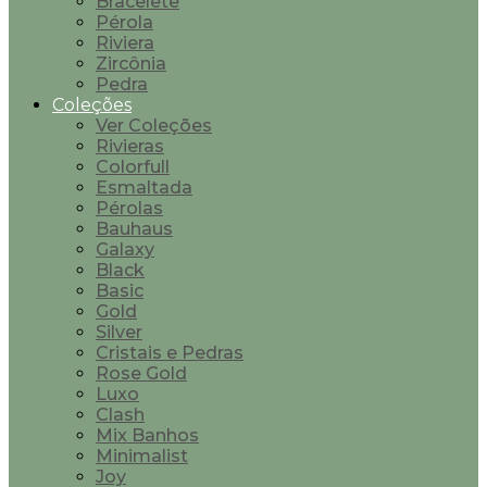
Bracelete
Pérola
Riviera
Zircônia
Pedra
Coleções
Ver Coleções
Rivieras
Colorfull
Esmaltada
Pérolas
Bauhaus
Galaxy
Black
Basic
Gold
Silver
Cristais e Pedras
Rose Gold
Luxo
Clash
Mix Banhos
Minimalist
Joy