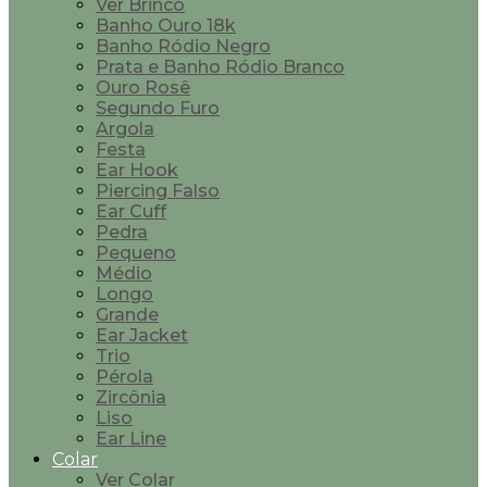
Ver Brinco
Banho Ouro 18k
Banho Ródio Negro
Prata e Banho Ródio Branco
Ouro Rosê
Segundo Furo
Argola
Festa
Ear Hook
Piercing Falso
Ear Cuff
Pedra
Pequeno
Médio
Longo
Grande
Ear Jacket
Trio
Pérola
Zircônia
Liso
Ear Line
Colar
Ver Colar