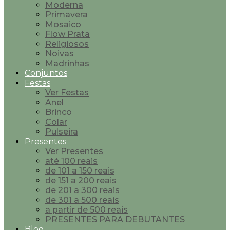
Moderna
Primavera
Mosaico
Flow Prata
Religiosos
Noivas
Madrinhas
Conjuntos
Festas
Ver Festas
Anel
Brinco
Colar
Pulseira
Presentes
Ver Presentes
até 100 reais
de 101 a 150 reais
de 151 a 200 reais
de 201 a 300 reais
de 301 a 500 reais
a partir de 500 reais
PRESENTES PARA DEBUTANTES
Blog