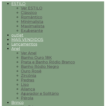
ESTILO
Ver ESTILO
Clássico
Romântico
Minimalista
Maximalista
Exuberante
outlet
MAIS VENDIDOS
Lançamentos
Anel
Ver Anel
Banho Ouro 18K
Prata e Banho Ródio Branco
Banho Ródio Negro
Ouro Rosê
Zircônia
Pedras
Liso
Aliança
Aparador e Solitário
Pérola
Brinco