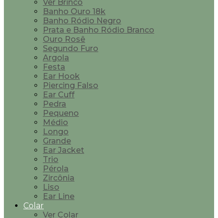
Ver Brinco
Banho Ouro 18k
Banho Ródio Negro
Prata e Banho Ródio Branco
Ouro Rosê
Segundo Furo
Argola
Festa
Ear Hook
Piercing Falso
Ear Cuff
Pedra
Pequeno
Médio
Longo
Grande
Ear Jacket
Trio
Pérola
Zircônia
Liso
Ear Line
Colar
Ver Colar