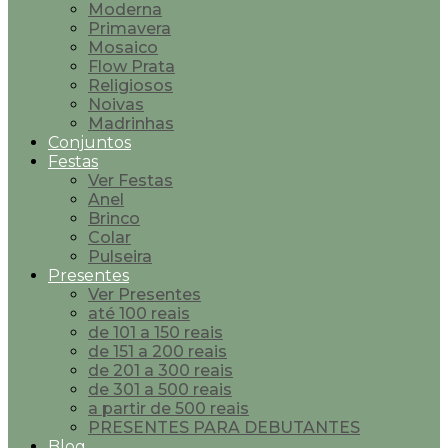
Moderna
Primavera
Mosaico
Flow Prata
Religiosos
Noivas
Madrinhas
Conjuntos
Festas
Ver Festas
Anel
Brinco
Colar
Pulseira
Presentes
Ver Presentes
até 100 reais
de 101 a 150 reais
de 151 a 200 reais
de 201 a 300 reais
de 301 a 500 reais
a partir de 500 reais
PRESENTES PARA DEBUTANTES
Blog