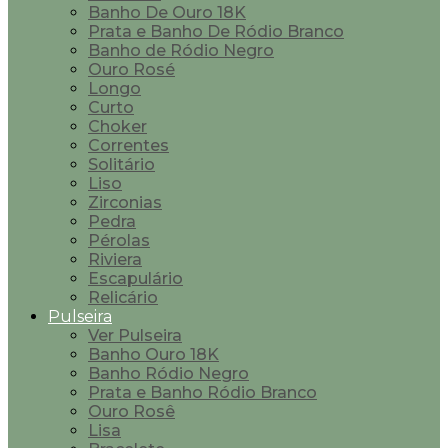
Banho De Ouro 18K
Prata e Banho De Ródio Branco
Banho de Ródio Negro
Ouro Rosé
Longo
Curto
Choker
Correntes
Solitário
Liso
Zirconias
Pedra
Pérolas
Riviera
Escapulário
Relicário
Pulseira
Ver Pulseira
Banho Ouro 18K
Banho Ródio Negro
Prata e Banho Ródio Branco
Ouro Rosê
Lisa