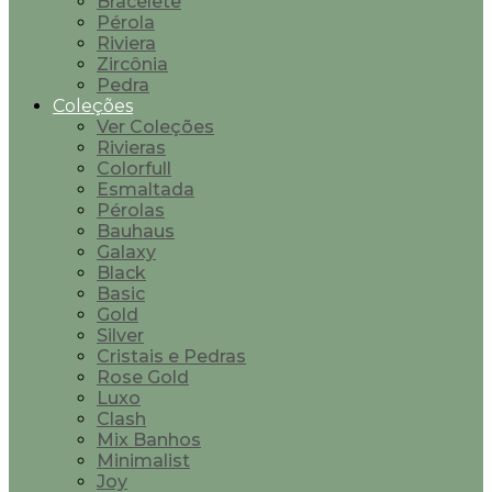
Bracelete
Pérola
Riviera
Zircônia
Pedra
Coleções
Ver Coleções
Rivieras
Colorfull
Esmaltada
Pérolas
Bauhaus
Galaxy
Black
Basic
Gold
Silver
Cristais e Pedras
Rose Gold
Luxo
Clash
Mix Banhos
Minimalist
Joy