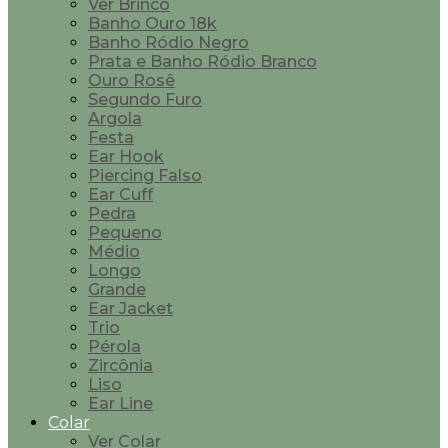
Ver Brinco
Banho Ouro 18k
Banho Ródio Negro
Prata e Banho Ródio Branco
Ouro Rosê
Segundo Furo
Argola
Festa
Ear Hook
Piercing Falso
Ear Cuff
Pedra
Pequeno
Médio
Longo
Grande
Ear Jacket
Trio
Pérola
Zircônia
Liso
Ear Line
Colar
Ver Colar