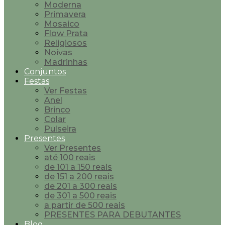
Moderna
Primavera
Mosaico
Flow Prata
Religiosos
Noivas
Madrinhas
Conjuntos
Festas
Ver Festas
Anel
Brinco
Colar
Pulseira
Presentes
Ver Presentes
até 100 reais
de 101 a 150 reais
de 151 a 200 reais
de 201 a 300 reais
de 301 a 500 reais
a partir de 500 reais
PRESENTES PARA DEBUTANTES
Blog