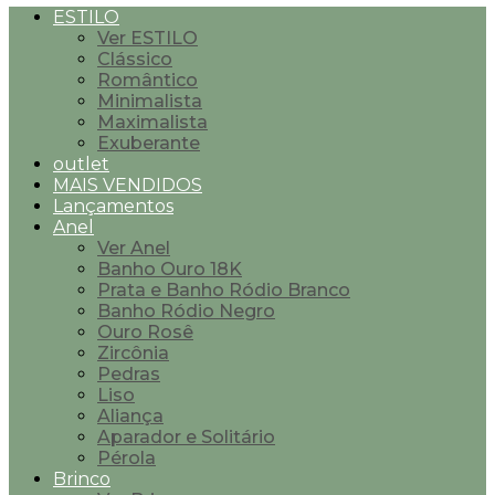
ESTILO
Ver ESTILO
Clássico
Romântico
Minimalista
Maximalista
Exuberante
outlet
MAIS VENDIDOS
Lançamentos
Anel
Ver Anel
Banho Ouro 18K
Prata e Banho Ródio Branco
Banho Ródio Negro
Ouro Rosê
Zircônia
Pedras
Liso
Aliança
Aparador e Solitário
Pérola
Brinco