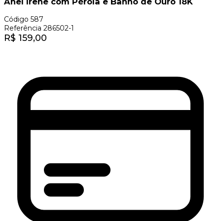
Anel Irene com Pérola e Banho de Ouro 18K
Código
587
Referência
286502-1
R$
159,00