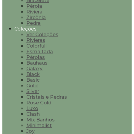
Bracelete
Pérola
Riviera
Zircônia
Pedra
Coleções
Ver Coleções
Rivieras
Colorfull
Esmaltada
Pérolas
Bauhaus
Galaxy
Black
Basic
Gold
Silver
Cristais e Pedras
Rose Gold
Luxo
Clash
Mix Banhos
Minimalist
Joy