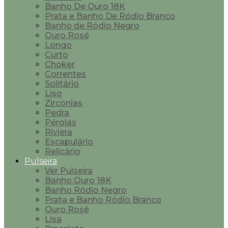
Banho De Ouro 18K
Prata e Banho De Ródio Branco
Banho de Ródio Negro
Ouro Rosé
Longo
Curto
Choker
Correntes
Solitário
Liso
Zirconias
Pedra
Pérolas
Riviera
Escapulário
Relicário
Pulseira
Ver Pulseira
Banho Ouro 18K
Banho Ródio Negro
Prata e Banho Ródio Branco
Ouro Rosê
Lisa