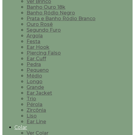
Ver Brinco
Banho Ouro 18k
Banho Ródio Negro
Prata e Banho Ródio Branco
Ouro Rosê
Segundo Furo
Argola
Festa
Ear Hook
Piercing Falso
Ear Cuff
Pedra
Pequeno
Médio
Longo
Grande
Ear Jacket
Trio
Pérola
Zircônia
Liso
Ear Line
Colar
Ver Colar