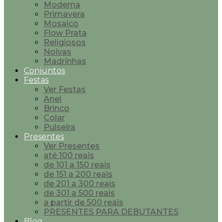
Moderna
Primavera
Mosaico
Flow Prata
Religiosos
Noivas
Madrinhas
Conjuntos
Festas
Ver Festas
Anel
Brinco
Colar
Pulseira
Presentes
Ver Presentes
até 100 reais
de 101 a 150 reais
de 151 a 200 reais
de 201 a 300 reais
de 301 a 500 reais
a partir de 500 reais
PRESENTES PARA DEBUTANTES
Blog