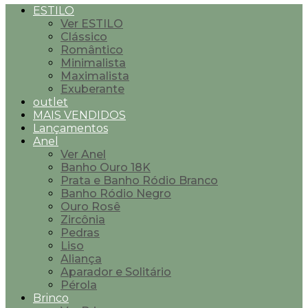
ESTILO
Ver ESTILO
Clássico
Romântico
Minimalista
Maximalista
Exuberante
outlet
MAIS VENDIDOS
Lançamentos
Anel
Ver Anel
Banho Ouro 18K
Prata e Banho Ródio Branco
Banho Ródio Negro
Ouro Rosê
Zircônia
Pedras
Liso
Aliança
Aparador e Solitário
Pérola
Brinco