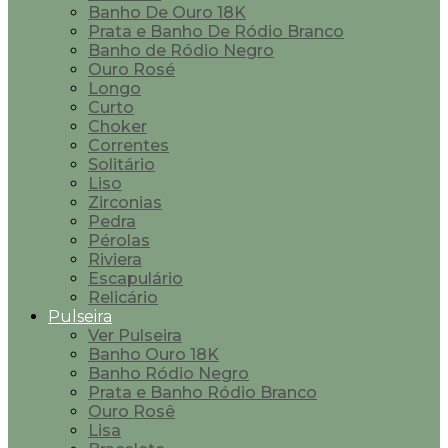
Banho De Ouro 18K
Prata e Banho De Ródio Branco
Banho de Ródio Negro
Ouro Rosé
Longo
Curto
Choker
Correntes
Solitário
Liso
Zirconias
Pedra
Pérolas
Riviera
Escapulário
Relicário
Pulseira
Ver Pulseira
Banho Ouro 18K
Banho Ródio Negro
Prata e Banho Ródio Branco
Ouro Rosê
Lisa