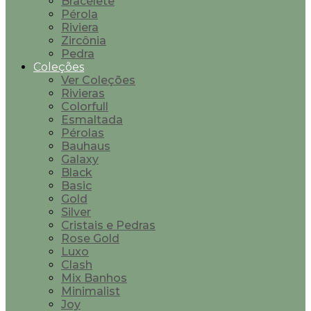
Bracelete
Pérola
Riviera
Zircônia
Pedra
Coleções
Ver Coleções
Rivieras
Colorfull
Esmaltada
Pérolas
Bauhaus
Galaxy
Black
Basic
Gold
Silver
Cristais e Pedras
Rose Gold
Luxo
Clash
Mix Banhos
Minimalist
Joy