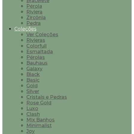
Bracelete
Pérola
Riviera
Zircônia
Pedra
Coleções
Ver Coleções
Rivieras
Colorfull
Esmaltada
Pérolas
Bauhaus
Galaxy
Black
Basic
Gold
Silver
Cristais e Pedras
Rose Gold
Luxo
Clash
Mix Banhos
Minimalist
Joy