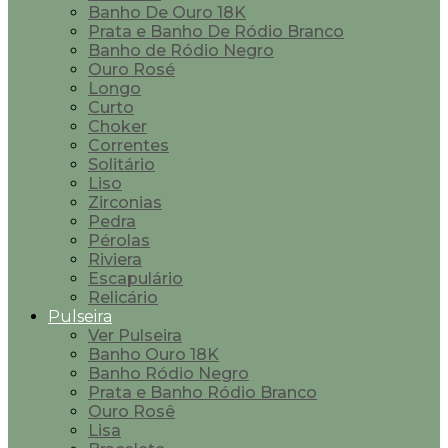
Banho De Ouro 18K
Prata e Banho De Ródio Branco
Banho de Ródio Negro
Ouro Rosé
Longo
Curto
Choker
Correntes
Solitário
Liso
Zirconias
Pedra
Pérolas
Riviera
Escapulário
Relicário
Pulseira
Ver Pulseira
Banho Ouro 18K
Banho Ródio Negro
Prata e Banho Ródio Branco
Ouro Rosê
Lisa