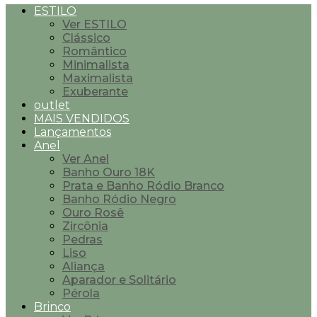
ESTILO
Ver ESTILO
Clássico
Romântico
Minimalista
Maximalista
Exuberante
outlet
MAIS VENDIDOS
Lançamentos
Anel
Ver Anel
Banho Ouro 18K
Prata e Banho Ródio Branco
Banho Ródio Negro
Ouro Rosê
Zircônia
Pedras
Liso
Aliança
Aparador e Solitário
Pérola
Brinco