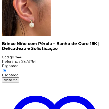
Brinco Niño com Pérola – Banho de Ouro 18K |
Delicadeza e Sofisticação
Código
744
Referência
287375-1
Esgotado
Esgotado
Avise-me