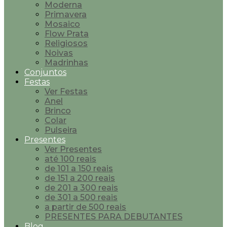
Moderna
Primavera
Mosaico
Flow Prata
Religiosos
Noivas
Madrinhas
Conjuntos
Festas
Ver Festas
Anel
Brinco
Colar
Pulseira
Presentes
Ver Presentes
até 100 reais
de 101 a 150 reais
de 151 a 200 reais
de 201 a 300 reais
de 301 a 500 reais
a partir de 500 reais
PRESENTES PARA DEBUTANTES
Blog