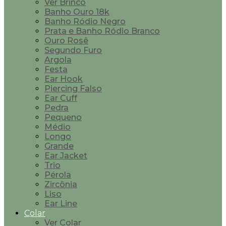
Ver Brinco
Banho Ouro 18k
Banho Ródio Negro
Prata e Banho Ródio Branco
Ouro Rosê
Segundo Furo
Argola
Festa
Ear Hook
Piercing Falso
Ear Cuff
Pedra
Pequeno
Médio
Longo
Grande
Ear Jacket
Trio
Pérola
Zircônia
Liso
Ear Line
Colar
Ver Colar