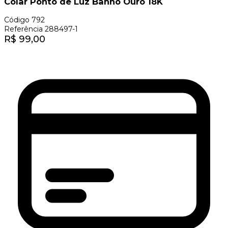
Colar Ponto de Luz Banho Ouro 18K
Código
792
Referência
288497-1
R$
99,00