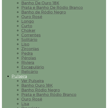
Banho De Ouro 18K
Prata e Banho De Ródio Branco
Banho de Ródio Negro
Ouro Rosé
Longo
Curto
Choker
Correntes
Solitário
Liso
Zirconias
Pedra
Pérolas
Riviera
Escapulário
Relicário
Pulseira
Ver Pulseira
Banho Ouro 18K
Banho Ródio Negro
Prata e Banho Ródio Branco
Ouro Rosê
Lisa