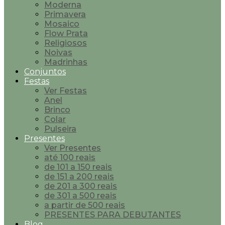
Moderna
Primavera
Mosaico
Flow Prata
Religiosos
Noivas
Madrinhas
Conjuntos
Festas
Ver Festas
Anel
Brinco
Colar
Pulseira
Presentes
Ver Presentes
até 100 reais
de 101 a 150 reais
de 151 a 200 reais
de 201 a 300 reais
de 301 a 500 reais
a partir de 500 reais
PRESENTES PARA DEBUTANTES
Blog