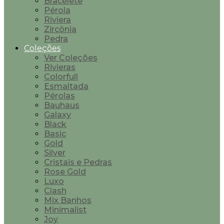
Bracelete
Pérola
Riviera
Zircônia
Pedra
Coleções
Ver Coleções
Rivieras
Colorfull
Esmaltada
Pérolas
Bauhaus
Galaxy
Black
Basic
Gold
Silver
Cristais e Pedras
Rose Gold
Luxo
Clash
Mix Banhos
Minimalist
Joy