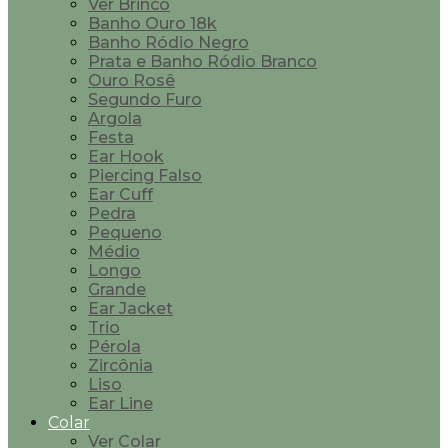
Ver Brinco
Banho Ouro 18k
Banho Ródio Negro
Prata e Banho Ródio Branco
Ouro Rosê
Segundo Furo
Argola
Festa
Ear Hook
Piercing Falso
Ear Cuff
Pedra
Pequeno
Médio
Longo
Grande
Ear Jacket
Trio
Pérola
Zircônia
Liso
Ear Line
Colar
Ver Colar