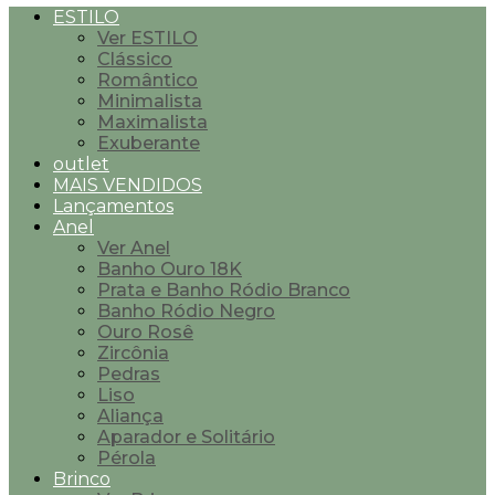
ESTILO
Ver ESTILO
Clássico
Romântico
Minimalista
Maximalista
Exuberante
outlet
MAIS VENDIDOS
Lançamentos
Anel
Ver Anel
Banho Ouro 18K
Prata e Banho Ródio Branco
Banho Ródio Negro
Ouro Rosê
Zircônia
Pedras
Liso
Aliança
Aparador e Solitário
Pérola
Brinco