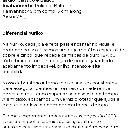
Estilo:
Classico e Basico
Acabamento:
Polido e Brilhate
Tamanho:
45 cm comp, 5 cm along
Peso:
2.5 g
Diferencial Yuriko
Na Yuriko, cada joia é feita para encantar no visual e
proteger no uso. Usamos uma liga metálica especial de
cobre e zinco, que recebe camadas de ouro 18K ou
ródio branco com tecnologia de ponta, garantindo
acabamento impecável, brilho intenso e alta
durabilidade.
Nosso laboratório interno realiza análises constantes
para assegurar banhos uniformes, com aderência
perfeita e resistência superior ao desgaste do tempo.
Além disso, aplicamos um verniz protetor que ajuda a
manter a beleza da peça por muito mais tempo.
E o mais importante: todas as nossas peças são 100%
livres de níquel e cádmio, ou seja, totalmente
antialérgicas - seguras para uso diário até mesmo em