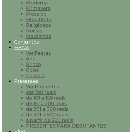
Moderna
Primavera
Mosaico
Flow Prata
Religiosos
Noivas
Madrinhas
Conjuntos
Festas
Ver Festas
Anel
Brinco
Colar
Pulseira
Presentes
Ver Presentes
até 100 reais
de 101 a 150 reais
de 151 a 200 reais
de 201 a 300 reais
de 301 a 500 reais
a partir de 500 reais
PRESENTES PARA DEBUTANTES
Blog