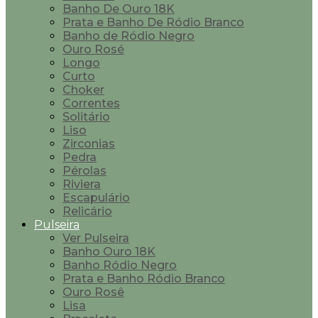
Banho De Ouro 18K
Prata e Banho De Ródio Branco
Banho de Ródio Negro
Ouro Rosé
Longo
Curto
Choker
Correntes
Solitário
Liso
Zirconias
Pedra
Pérolas
Riviera
Escapulário
Relicário
Pulseira
Ver Pulseira
Banho Ouro 18K
Banho Ródio Negro
Prata e Banho Ródio Branco
Ouro Rosê
Lisa