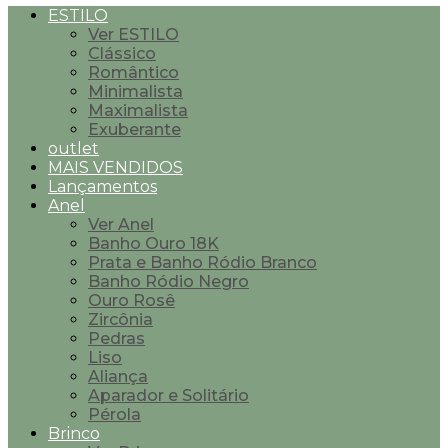
ESTILO
Ver ESTILO
Clássico
Romântico
Minimalista
Maximalista
Exuberante
outlet
MAIS VENDIDOS
Lançamentos
Anel
Ver Anel
Banho Ouro 18K
Prata e Banho Ródio Branco
Banho Ródio Negro
Ouro Rosê
Zircônia
Pedras
Liso
Aliança
Aparador e Solitário
Pérola
Brinco