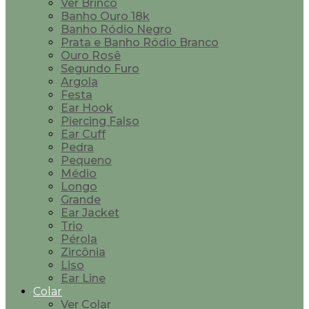
Ver Brinco
Banho Ouro 18k
Banho Ródio Negro
Prata e Banho Ródio Branco
Ouro Rosê
Segundo Furo
Argola
Festa
Ear Hook
Piercing Falso
Ear Cuff
Pedra
Pequeno
Médio
Longo
Grande
Ear Jacket
Trio
Pérola
Zircônia
Liso
Ear Line
Colar
Ver Colar