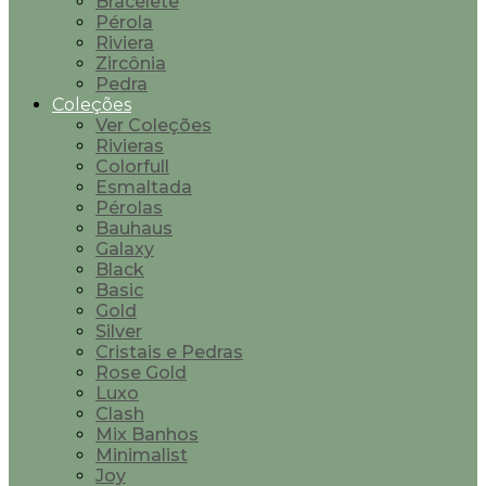
Bracelete
Pérola
Riviera
Zircônia
Pedra
Coleções
Ver Coleções
Rivieras
Colorfull
Esmaltada
Pérolas
Bauhaus
Galaxy
Black
Basic
Gold
Silver
Cristais e Pedras
Rose Gold
Luxo
Clash
Mix Banhos
Minimalist
Joy