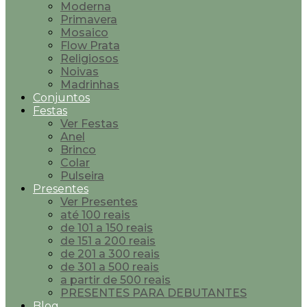
Moderna
Primavera
Mosaico
Flow Prata
Religiosos
Noivas
Madrinhas
Conjuntos
Festas
Ver Festas
Anel
Brinco
Colar
Pulseira
Presentes
Ver Presentes
até 100 reais
de 101 a 150 reais
de 151 a 200 reais
de 201 a 300 reais
de 301 a 500 reais
a partir de 500 reais
PRESENTES PARA DEBUTANTES
Blog