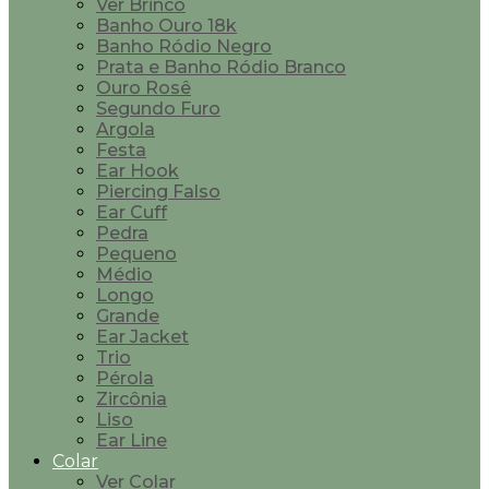
Ver Brinco
Banho Ouro 18k
Banho Ródio Negro
Prata e Banho Ródio Branco
Ouro Rosê
Segundo Furo
Argola
Festa
Ear Hook
Piercing Falso
Ear Cuff
Pedra
Pequeno
Médio
Longo
Grande
Ear Jacket
Trio
Pérola
Zircônia
Liso
Ear Line
Colar
Ver Colar