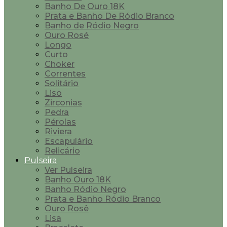
Banho De Ouro 18K
Prata e Banho De Ródio Branco
Banho de Ródio Negro
Ouro Rosé
Longo
Curto
Choker
Correntes
Solitário
Liso
Zirconias
Pedra
Pérolas
Riviera
Escapulário
Relicário
Pulseira
Ver Pulseira
Banho Ouro 18K
Banho Ródio Negro
Prata e Banho Ródio Branco
Ouro Rosê
Lisa