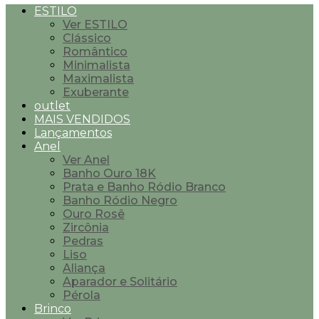
ESTILO
Ver ESTILO
Clássico
Romântico
Minimalista
Maximalista
Exuberante
outlet
MAIS VENDIDOS
Lançamentos
Anel
Ver Anel
Banho Ouro 18K
Prata e Banho Ródio Branco
Banho Ródio Negro
Ouro Rosê
Zircônia
Pedras
Liso
Aliança
Aparador e Solitário
Pérola
Brinco