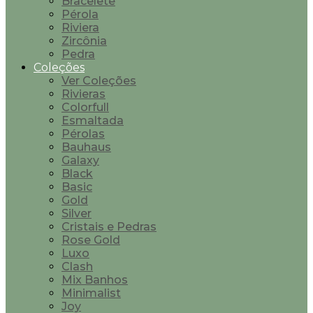
Bracelete
Pérola
Riviera
Zircônia
Pedra
Coleções
Ver Coleções
Rivieras
Colorfull
Esmaltada
Pérolas
Bauhaus
Galaxy
Black
Basic
Gold
Silver
Cristais e Pedras
Rose Gold
Luxo
Clash
Mix Banhos
Minimalist
Joy