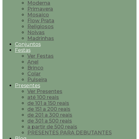
Moderna
Primavera
Mosaico
Flow Prata
Religiosos
Noivas
Madrinhas
Conjuntos
Festas
Ver Festas
Anel
Brinco
Colar
Pulseira
Presentes
Ver Presentes
até 100 reais
de 101 a 150 reais
de 151 a 200 reais
de 201 a 300 reais
de 301 a 500 reais
a partir de 500 reais
PRESENTES PARA DEBUTANTES
Blog