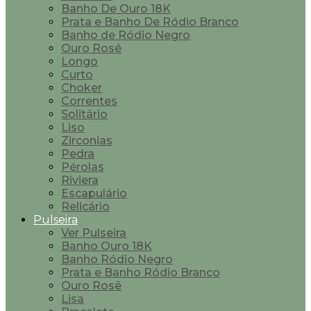
Banho De Ouro 18K
Prata e Banho De Ródio Branco
Banho de Ródio Negro
Ouro Rosé
Longo
Curto
Choker
Correntes
Solitário
Liso
Zirconias
Pedra
Pérolas
Riviera
Escapulário
Relicário
Pulseira
Ver Pulseira
Banho Ouro 18K
Banho Ródio Negro
Prata e Banho Ródio Branco
Ouro Rosê
Lisa