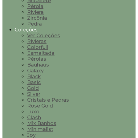
Bracelete
Pérola
Riviera
Zircônia
Pedra
Coleções
Ver Coleções
Rivieras
Colorfull
Esmaltada
Pérolas
Bauhaus
Galaxy
Black
Basic
Gold
Silver
Cristais e Pedras
Rose Gold
Luxo
Clash
Mix Banhos
Minimalist
Joy