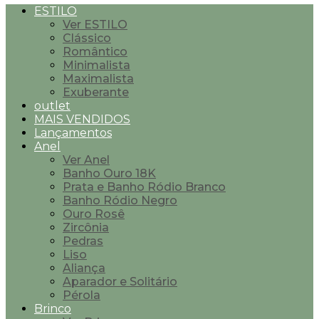
ESTILO
Ver ESTILO
Clássico
Romântico
Minimalista
Maximalista
Exuberante
outlet
MAIS VENDIDOS
Lançamentos
Anel
Ver Anel
Banho Ouro 18K
Prata e Banho Ródio Branco
Banho Ródio Negro
Ouro Rosê
Zircônia
Pedras
Liso
Aliança
Aparador e Solitário
Pérola
Brinco