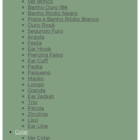
Ver Brinco
Banho Ouro 18k
Banho Ródio Negro
Prata e Banho Ródio Branco
Ouro Rosê
Segundo Furo
Argola
Festa
Ear Hook
Piercing Falso
Ear Cuff
Pedra
Pequeno
Médio
Longo
Grande
Ear Jacket
Trio
Pérola
Zircônia
Liso
Ear Line
Colar
Ver Colar