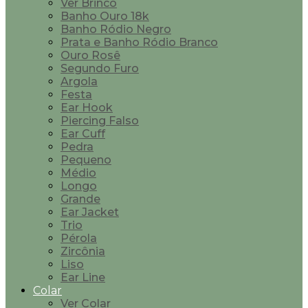
Ver Brinco
Banho Ouro 18k
Banho Ródio Negro
Prata e Banho Ródio Branco
Ouro Rosê
Segundo Furo
Argola
Festa
Ear Hook
Piercing Falso
Ear Cuff
Pedra
Pequeno
Médio
Longo
Grande
Ear Jacket
Trio
Pérola
Zircônia
Liso
Ear Line
Colar
Ver Colar