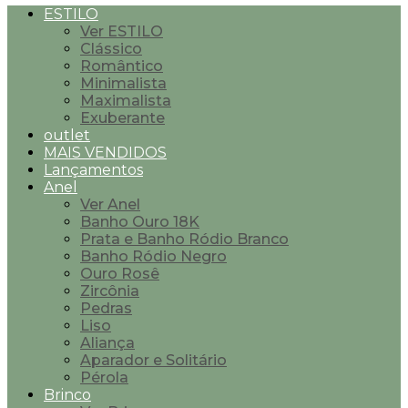
ESTILO
Ver ESTILO
Clássico
Romântico
Minimalista
Maximalista
Exuberante
outlet
MAIS VENDIDOS
Lançamentos
Anel
Ver Anel
Banho Ouro 18K
Prata e Banho Ródio Branco
Banho Ródio Negro
Ouro Rosê
Zircônia
Pedras
Liso
Aliança
Aparador e Solitário
Pérola
Brinco