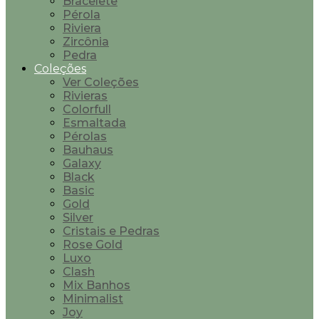
Bracelete
Pérola
Riviera
Zircônia
Pedra
Coleções
Ver Coleções
Rivieras
Colorfull
Esmaltada
Pérolas
Bauhaus
Galaxy
Black
Basic
Gold
Silver
Cristais e Pedras
Rose Gold
Luxo
Clash
Mix Banhos
Minimalist
Joy