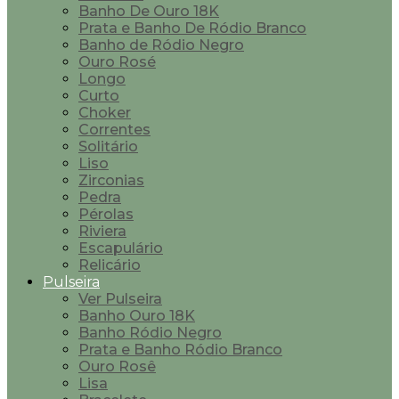
Banho De Ouro 18K
Prata e Banho De Ródio Branco
Banho de Ródio Negro
Ouro Rosé
Longo
Curto
Choker
Correntes
Solitário
Liso
Zirconias
Pedra
Pérolas
Riviera
Escapulário
Relicário
Pulseira
Ver Pulseira
Banho Ouro 18K
Banho Ródio Negro
Prata e Banho Ródio Branco
Ouro Rosê
Lisa