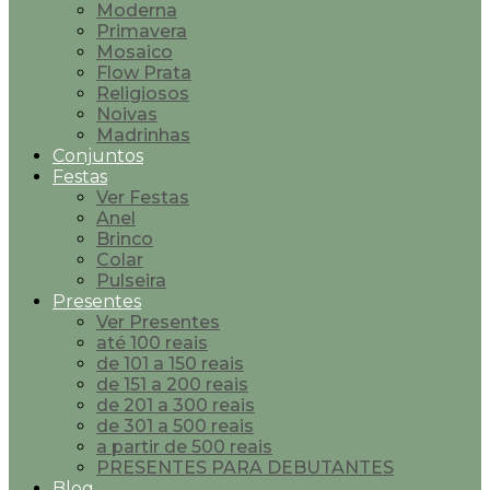
Moderna
Primavera
Mosaico
Flow Prata
Religiosos
Noivas
Madrinhas
Conjuntos
Festas
Ver Festas
Anel
Brinco
Colar
Pulseira
Presentes
Ver Presentes
até 100 reais
de 101 a 150 reais
de 151 a 200 reais
de 201 a 300 reais
de 301 a 500 reais
a partir de 500 reais
PRESENTES PARA DEBUTANTES
Blog