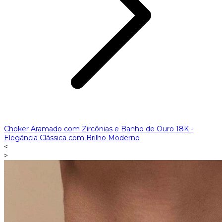
Choker Aramado com Zircônias e Banho de Ouro 18K -
Elegância Clássica com Brilho Moderno
<
>