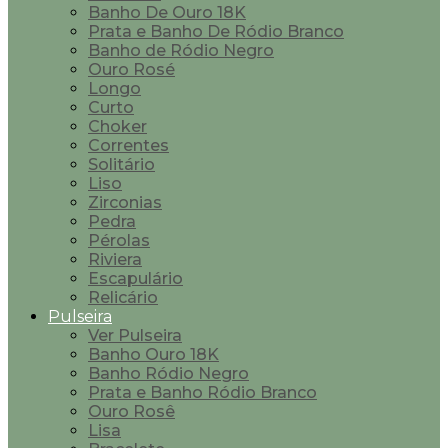
Banho De Ouro 18K
Prata e Banho De Ródio Branco
Banho de Ródio Negro
Ouro Rosé
Longo
Curto
Choker
Correntes
Solitário
Liso
Zirconias
Pedra
Pérolas
Riviera
Escapulário
Relicário
Pulseira
Ver Pulseira
Banho Ouro 18K
Banho Ródio Negro
Prata e Banho Ródio Branco
Ouro Rosê
Lisa