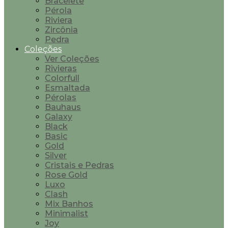
Bracelete
Pérola
Riviera
Zircônia
Pedra
Coleções
Ver Coleções
Rivieras
Colorfull
Esmaltada
Pérolas
Bauhaus
Galaxy
Black
Basic
Gold
Silver
Cristais e Pedras
Rose Gold
Luxo
Clash
Mix Banhos
Minimalist
Joy