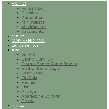
ESTILO
Ver ESTILO
Clássico
Romântico
Minimalista
Maximalista
Exuberante
outlet
MAIS VENDIDOS
Lançamentos
Anel
Ver Anel
Banho Ouro 18K
Prata e Banho Ródio Branco
Banho Ródio Negro
Ouro Rosê
Zircônia
Pedras
Liso
Aliança
Aparador e Solitário
Pérola
Brinco