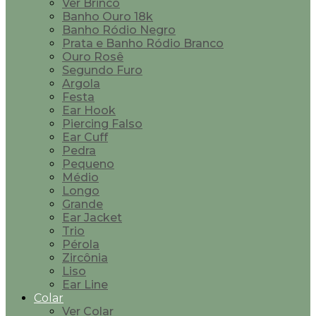
Ver Brinco
Banho Ouro 18k
Banho Ródio Negro
Prata e Banho Ródio Branco
Ouro Rosê
Segundo Furo
Argola
Festa
Ear Hook
Piercing Falso
Ear Cuff
Pedra
Pequeno
Médio
Longo
Grande
Ear Jacket
Trio
Pérola
Zircônia
Liso
Ear Line
Colar
Ver Colar