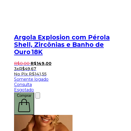
Argola Explosion com Pérola
Shell, Zircônias e Banho de
Ouro 18K
R$
0
,
00
R$
149
,
00
3x
R$
49,67
No Pix
R$
141,55
Somente logado
Consulta
Esgotado
Comprar