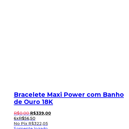
Bracelete Maxi Power com Banho
de Ouro 18K
R$
0
,
00
R$
339
,
00
6x
R$
56,50
No Pix
R$
322,05
Somente logado