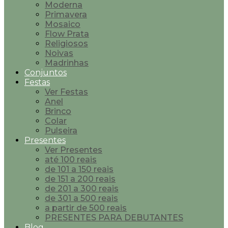
Moderna
Primavera
Mosaico
Flow Prata
Religiosos
Noivas
Madrinhas
Conjuntos
Festas
Ver Festas
Anel
Brinco
Colar
Pulseira
Presentes
Ver Presentes
até 100 reais
de 101 a 150 reais
de 151 a 200 reais
de 201 a 300 reais
de 301 a 500 reais
a partir de 500 reais
PRESENTES PARA DEBUTANTES
Blog