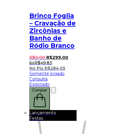
Brinco Foglia
– Cravação de
Zircônias e
Banho de
Ródio Branco
R$
0
,
00
R$
299
,
00
6x
R$
49,83
No Pix
R$
284,05
Somente logado
Consulta
Esgotado
Comprar