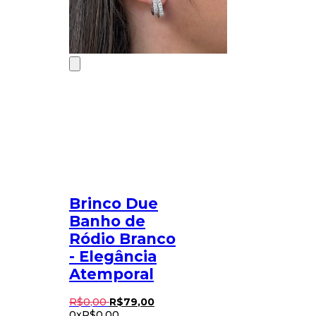
Brinco Due
Banho de
Ródio Branco
- Elegância
Atemporal
R$
0
,
00
R$
79
,
00
0x
R$
0,00