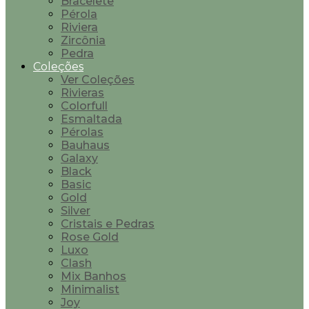
Bracelete
Pérola
Riviera
Zircônia
Pedra
Coleções
Ver Coleções
Rivieras
Colorfull
Esmaltada
Pérolas
Bauhaus
Galaxy
Black
Basic
Gold
Silver
Cristais e Pedras
Rose Gold
Luxo
Clash
Mix Banhos
Minimalist
Joy