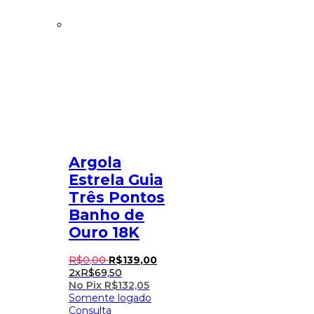
Argola
Estrela Guia
Três Pontos
Banho de
Ouro 18K
R$
0
,
00
R$
139
,
00
2x
R$
69,50
No Pix
R$
132,05
Somente logado
Consulta