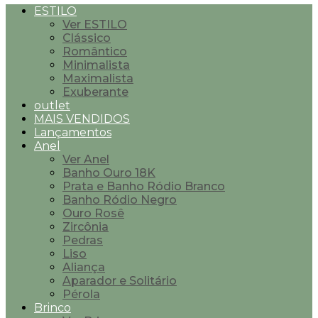
ESTILO
Ver ESTILO
Clássico
Romântico
Minimalista
Maximalista
Exuberante
outlet
MAIS VENDIDOS
Lançamentos
Anel
Ver Anel
Banho Ouro 18K
Prata e Banho Ródio Branco
Banho Ródio Negro
Ouro Rosê
Zircônia
Pedras
Liso
Aliança
Aparador e Solitário
Pérola
Brinco