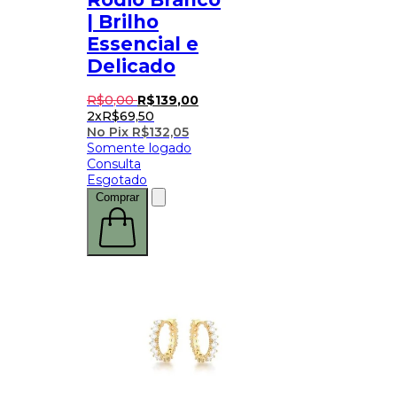
| Brilho
Essencial e
Delicado
R$
0
,
00
R$
139
,
00
2x
R$
69,50
No Pix
R$
132,05
Somente logado
Consulta
Esgotado
Comprar