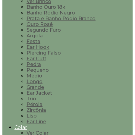
Ver Brinco
Banho Ouro 18k
Banho Ródio Negro
Prata e Banho Ródio Branco
Ouro Rosê
Segundo Furo
Argola
Festa
Ear Hook
Piercing Falso
Ear Cuff
Pedra
Pequeno
Médio
Longo
Grande
Ear Jacket
Trio
Pérola
Zircônia
Liso
Ear Line
Colar
Ver Colar