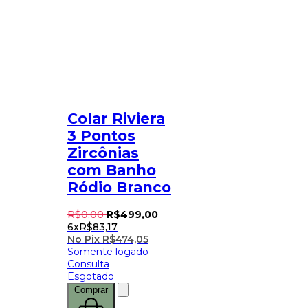
Colar Riviera
3 Pontos
Zircônias
com Banho
Ródio Branco
R$
0
,
00
R$
499
,
00
6x
R$
83,17
No Pix
R$
474,05
Somente logado
Consulta
Esgotado
Comprar