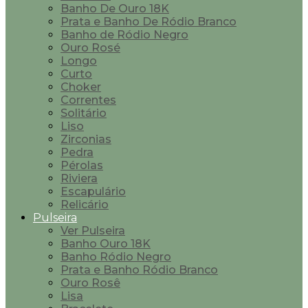
Banho De Ouro 18K
Prata e Banho De Ródio Branco
Banho de Ródio Negro
Ouro Rosé
Longo
Curto
Choker
Correntes
Solitário
Liso
Zirconias
Pedra
Pérolas
Riviera
Escapulário
Relicário
Pulseira
Ver Pulseira
Banho Ouro 18K
Banho Ródio Negro
Prata e Banho Ródio Branco
Ouro Rosê
Lisa