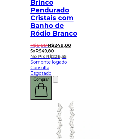
Brinco
Pendurado
Cristais com
Banho de
Ródio Branco
R$
0
,
00
R$
249
,
00
5x
R$
49,80
No Pix
R$
236,55
Somente logado
Consulta
Esgotado
Comprar