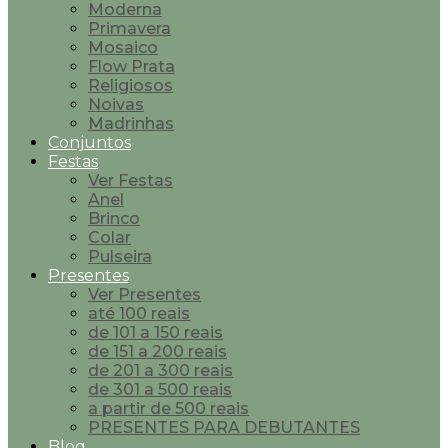
Moderna
Primavera
Mosaico
Flow Prata
Religiosos
Noivas
Madrinhas
Conjuntos
Festas
Ver Festas
Anel
Brinco
Colar
Pulseira
Presentes
Ver Presentes
até 100 reais
de 101 a 150 reais
de 151 a 200 reais
de 201 a 300 reais
de 301 a 500 reais
a partir de 500 reais
PRESENTES PARA DEBUTANTES
Blog