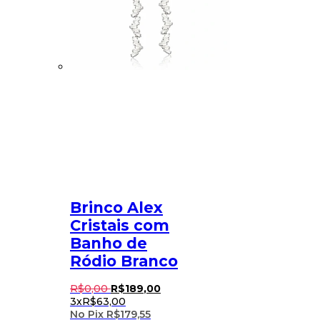
Brinco Alex
Cristais com
Banho de
Ródio Branco
R$
0
,
00
R$
189
,
00
3x
R$
63,00
No Pix
R$
179,55