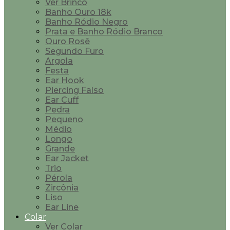
Ver Brinco
Banho Ouro 18k
Banho Ródio Negro
Prata e Banho Ródio Branco
Ouro Rosê
Segundo Furo
Argola
Festa
Ear Hook
Piercing Falso
Ear Cuff
Pedra
Pequeno
Médio
Longo
Grande
Ear Jacket
Trio
Pérola
Zircônia
Liso
Ear Line
Colar
Ver Colar