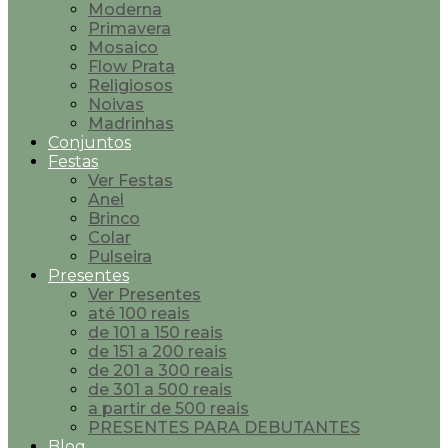
Moderna
Primavera
Mosaico
Flow Prata
Religiosos
Noivas
Madrinhas
Conjuntos
Festas
Ver Festas
Anel
Brinco
Colar
Pulseira
Presentes
Ver Presentes
até 100 reais
de 101 a 150 reais
de 151 a 200 reais
de 201 a 300 reais
de 301 a 500 reais
a partir de 500 reais
PRESENTES PARA DEBUTANTES
Blog