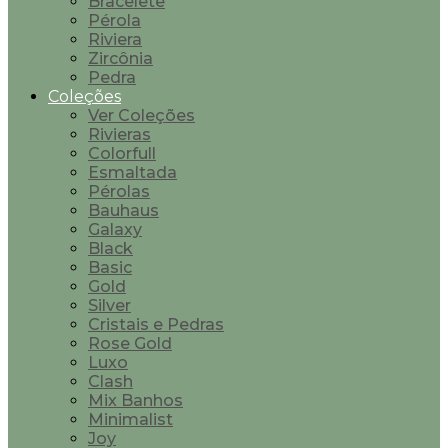
Bracelete
Pérola
Riviera
Zircônia
Pedra
Coleções
Ver Coleções
Rivieras
Colorfull
Esmaltada
Pérolas
Bauhaus
Galaxy
Black
Basic
Gold
Silver
Cristais e Pedras
Rose Gold
Luxo
Clash
Mix Banhos
Minimalist
Joy