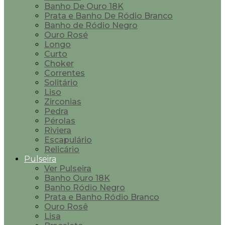
Banho De Ouro 18K
Prata e Banho De Ródio Branco
Banho de Ródio Negro
Ouro Rosé
Longo
Curto
Choker
Correntes
Solitário
Liso
Zirconias
Pedra
Pérolas
Riviera
Escapulário
Relicário
Pulseira
Ver Pulseira
Banho Ouro 18K
Banho Ródio Negro
Prata e Banho Ródio Branco
Ouro Rosê
Lisa