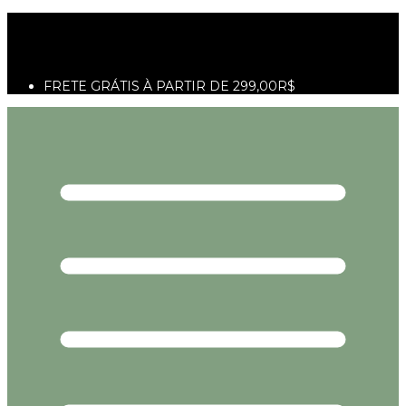
5% OFF no Pix
Parcelamento em até 6x sem juros
10% off na primeira compra utilizando o cupom
PRIMEIRAVEZ
FRETE GRÁTIS À PARTIR DE 299,00R$