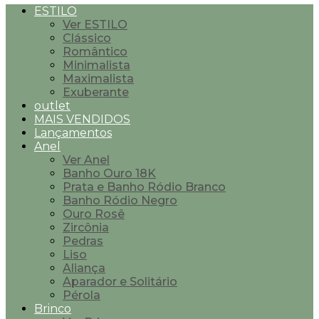
ESTILO
Ver ESTILO
Clássico
Romântico
Minimalista
Maximalista
Exuberante
outlet
MAIS VENDIDOS
Lançamentos
Anel
Ver Anel
Banho Ouro 18K
Prata e Banho Ródio Branco
Banho Ródio Negro
Ouro Rosê
Zircônia
Pedras
Liso
Aliança
Aparador e Solitário
Pérola
Brinco