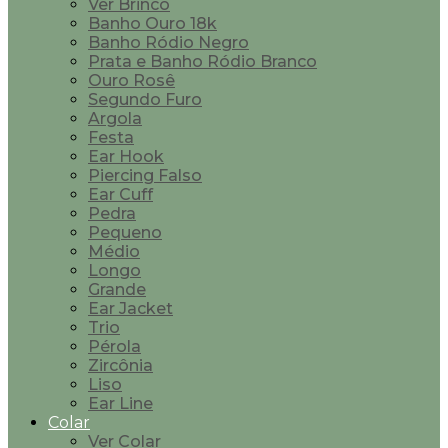
Ver Brinco
Banho Ouro 18k
Banho Ródio Negro
Prata e Banho Ródio Branco
Ouro Rosê
Segundo Furo
Argola
Festa
Ear Hook
Piercing Falso
Ear Cuff
Pedra
Pequeno
Médio
Longo
Grande
Ear Jacket
Trio
Pérola
Zircônia
Liso
Ear Line
Colar
Ver Colar