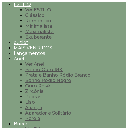
ESTILO
Ver ESTILO
Clássico
Romântico
Minimalista
Maximalista
Exuberante
outlet
MAIS VENDIDOS
Lançamentos
Anel
Ver Anel
Banho Ouro 18K
Prata e Banho Ródio Branco
Banho Ródio Negro
Ouro Rosê
Zircônia
Pedras
Liso
Aliança
Aparador e Solitário
Pérola
Brinco