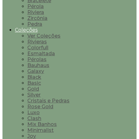
Bracelete
Pérola
Riviera
Zircônia
Pedra
Coleções
Ver Coleções
Rivieras
Colorfull
Esmaltada
Pérolas
Bauhaus
Galaxy
Black
Basic
Gold
Silver
Cristais e Pedras
Rose Gold
Luxo
Clash
Mix Banhos
Minimalist
Joy