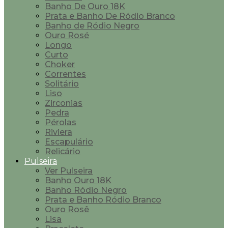
Banho De Ouro 18K
Prata e Banho De Ródio Branco
Banho de Ródio Negro
Ouro Rosé
Longo
Curto
Choker
Correntes
Solitário
Liso
Zirconias
Pedra
Pérolas
Riviera
Escapulário
Relicário
Pulseira
Ver Pulseira
Banho Ouro 18K
Banho Ródio Negro
Prata e Banho Ródio Branco
Ouro Rosê
Lisa