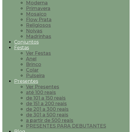
Moderna
Primavera
Mosaico
Flow Prata
Religiosos
Noivas
Madrinhas
Conjuntos
Festas
Ver Festas
Anel
Brinco
Colar
Pulseira
Presentes
Ver Presentes
até 100 reais
de 101 a 150 reais
de 151 a 200 reais
de 201 a 300 reais
de 301 a 500 reais
a partir de 500 reais
PRESENTES PARA DEBUTANTES
Blog