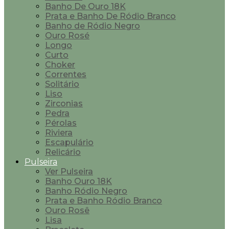
Banho De Ouro 18K
Prata e Banho De Ródio Branco
Banho de Ródio Negro
Ouro Rosé
Longo
Curto
Choker
Correntes
Solitário
Liso
Zirconias
Pedra
Pérolas
Riviera
Escapulário
Relicário
Pulseira
Ver Pulseira
Banho Ouro 18K
Banho Ródio Negro
Prata e Banho Ródio Branco
Ouro Rosê
Lisa