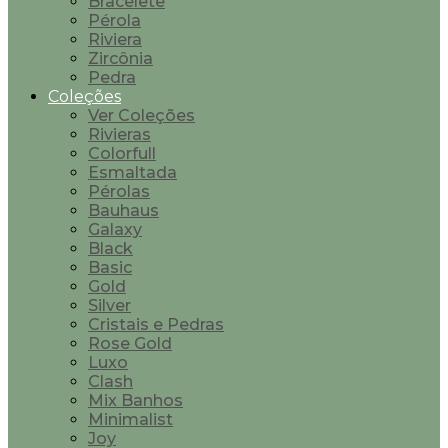
Bracelete
Pérola
Riviera
Zircônia
Pedra
Coleções
Ver Coleções
Rivieras
Colorfull
Esmaltada
Pérolas
Bauhaus
Galaxy
Black
Basic
Gold
Silver
Cristais e Pedras
Rose Gold
Luxo
Clash
Mix Banhos
Minimalist
Joy