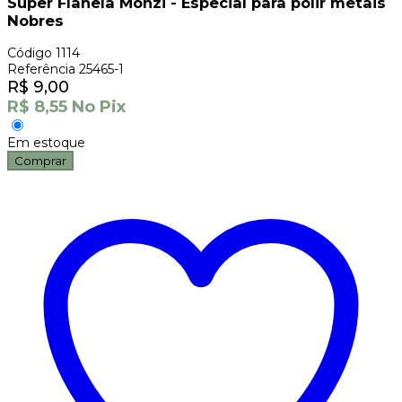
Super Flanela Monzi - Especial para polir metais
Nobres
Código
1114
Referência
25465-1
R$
9,00
R$
8,55
No Pix
Em estoque
Comprar