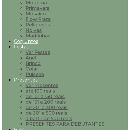
Moderna
Primavera
Mosaico
Flow Prata
Religiosos
Noivas
Madrinhas
Conjuntos
Festas
Ver Festas
Anel
Brinco
Colar
Pulseira
Presentes
Ver Presentes
até 100 reais
de 101 a 150 reais
de 151 a 200 reais
de 201 a 300 reais
de 301 a 500 reais
a partir de 500 reais
PRESENTES PARA DEBUTANTES
Blog