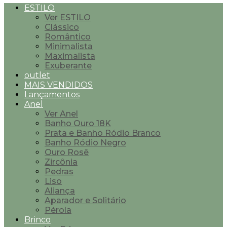
ESTILO
Ver ESTILO
Clássico
Romântico
Minimalista
Maximalista
Exuberante
outlet
MAIS VENDIDOS
Lançamentos
Anel
Ver Anel
Banho Ouro 18K
Prata e Banho Ródio Branco
Banho Ródio Negro
Ouro Rosê
Zircônia
Pedras
Liso
Aliança
Aparador e Solitário
Pérola
Brinco