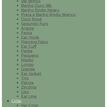
Ver Brinco
Banho Ouro 18k
Banho Ródio Negro
Prata e Banho Ródio Branco
Ouro Rosê
Segundo Furo
Argola
Festa
Ear Hook
Piercing Falso
Ear Cuff
Pedra
Pequeno
Médio
Longo
Grande
Ear Jacket
Trio
Pérola
Zircônia
Liso
Ear Line
Colar
Ver Colar