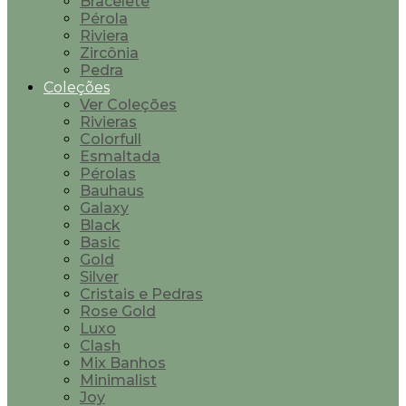
Bracelete
Pérola
Riviera
Zircônia
Pedra
Coleções
Ver Coleções
Rivieras
Colorfull
Esmaltada
Pérolas
Bauhaus
Galaxy
Black
Basic
Gold
Silver
Cristais e Pedras
Rose Gold
Luxo
Clash
Mix Banhos
Minimalist
Joy