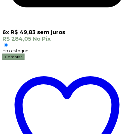
6
x
R$
49,83
sem juros
R$
284,05
No Pix
Em estoque
Comprar