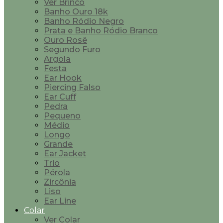
Ver Brinco
Banho Ouro 18k
Banho Ródio Negro
Prata e Banho Ródio Branco
Ouro Rosê
Segundo Furo
Argola
Festa
Ear Hook
Piercing Falso
Ear Cuff
Pedra
Pequeno
Médio
Longo
Grande
Ear Jacket
Trio
Pérola
Zircônia
Liso
Ear Line
Colar
Ver Colar