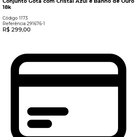
Conjunto Gota com Cristal Azul e Banho de Ouro
18k
Código
1173
Referência
291676-1
R$
299,00