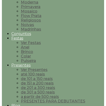
Moderna
Primavera
Mosaico
Flow Prata
Religiosos
Noivas
Madrinhas
Conjuntos
Festas
Ver Festas
Anel
Brinco
Colar
Pulseira
Presentes
Ver Presentes
até 100 reais
de 101 a 150 reais
de 151 a 200 reais
de 201 a 300 reais
de 301 a 500 reais
a partir de 500 reais
PRESENTES PARA DEBUTANTES
Blog