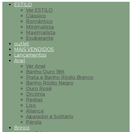
ESTILO
Ver ESTILO
Clássico
Romântico
Minimalista
Maximalista
Exuberante
outlet
MAIS VENDIDOS
Lançamentos
Anel
Ver Anel
Banho Ouro 18K
Prata e Banho Ródio Branco
Banho Ródio Negro
Ouro Rosê
Zircônia
Pedras
Liso
Aliança
Aparador e Solitário
Pérola
Brinco