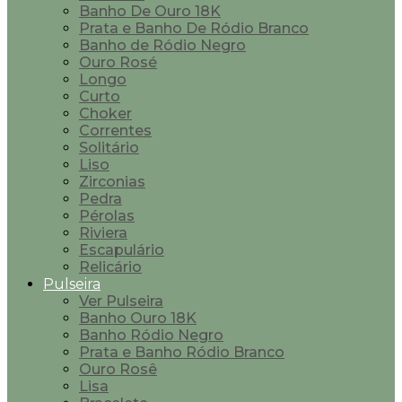
Banho De Ouro 18K
Prata e Banho De Ródio Branco
Banho de Ródio Negro
Ouro Rosé
Longo
Curto
Choker
Correntes
Solitário
Liso
Zirconias
Pedra
Pérolas
Riviera
Escapulário
Relicário
Pulseira
Ver Pulseira
Banho Ouro 18K
Banho Ródio Negro
Prata e Banho Ródio Branco
Ouro Rosê
Lisa