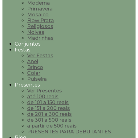
Moderna
Primavera
Mosaico
Flow Prata
Religiosos
Noivas
Madrinhas
Conjuntos
Festas
Ver Festas
Anel
Brinco
Colar
Pulseira
Presentes
Ver Presentes
até 100 reais
de 101 a 150 reais
de 151 a 200 reais
de 201 a 300 reais
de 301 a 500 reais
a partir de 500 reais
PRESENTES PARA DEBUTANTES
Blog