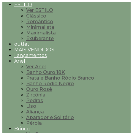
ESTILO
Ver ESTILO
Clássico
Romântico
Minimalista
Maximalista
Exuberante
outlet
MAIS VENDIDOS
Lançamentos
Anel
Ver Anel
Banho Ouro 18K
Prata e Banho Ródio Branco
Banho Ródio Negro
Ouro Rosê
Zircônia
Pedras
Liso
Aliança
Aparador e Solitário
Pérola
Brinco