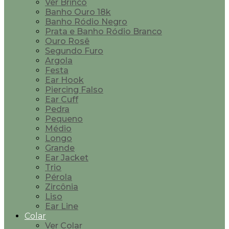
Ver Brinco
Banho Ouro 18k
Banho Ródio Negro
Prata e Banho Ródio Branco
Ouro Rosê
Segundo Furo
Argola
Festa
Ear Hook
Piercing Falso
Ear Cuff
Pedra
Pequeno
Médio
Longo
Grande
Ear Jacket
Trio
Pérola
Zircônia
Liso
Ear Line
Colar
Ver Colar