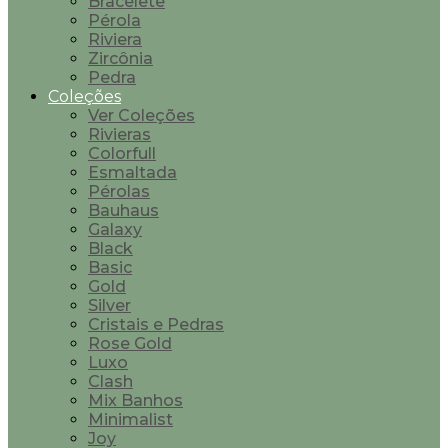
Bracelete
Pérola
Riviera
Zircônia
Pedra
Coleções
Ver Coleções
Rivieras
Colorfull
Esmaltada
Pérolas
Bauhaus
Galaxy
Black
Basic
Gold
Silver
Cristais e Pedras
Rose Gold
Luxo
Clash
Mix Banhos
Minimalist
Joy