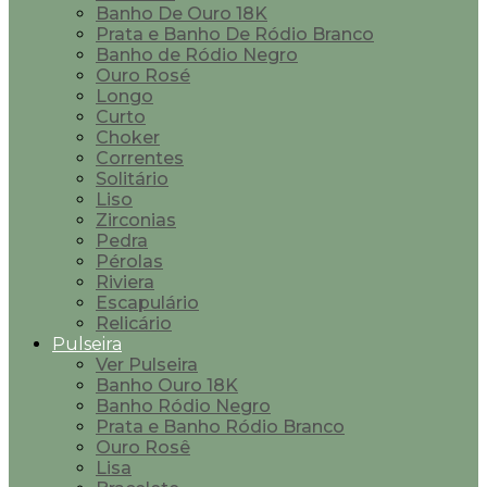
Banho De Ouro 18K
Prata e Banho De Ródio Branco
Banho de Ródio Negro
Ouro Rosé
Longo
Curto
Choker
Correntes
Solitário
Liso
Zirconias
Pedra
Pérolas
Riviera
Escapulário
Relicário
Pulseira
Ver Pulseira
Banho Ouro 18K
Banho Ródio Negro
Prata e Banho Ródio Branco
Ouro Rosê
Lisa