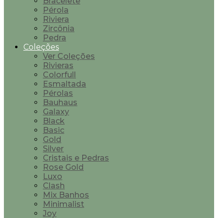
Bracelete
Pérola
Riviera
Zircônia
Pedra
Coleções
Ver Coleções
Rivieras
Colorfull
Esmaltada
Pérolas
Bauhaus
Galaxy
Black
Basic
Gold
Silver
Cristais e Pedras
Rose Gold
Luxo
Clash
Mix Banhos
Minimalist
Joy