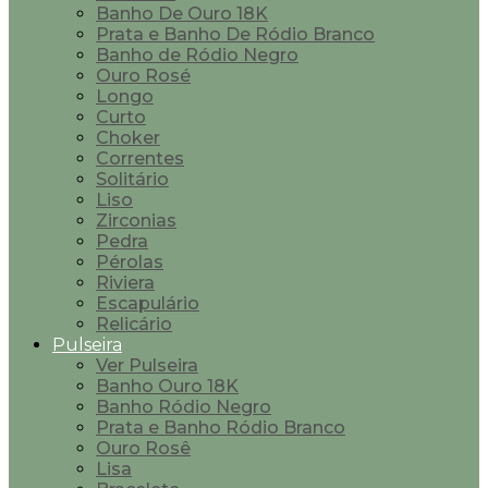
Banho De Ouro 18K
Prata e Banho De Ródio Branco
Banho de Ródio Negro
Ouro Rosé
Longo
Curto
Choker
Correntes
Solitário
Liso
Zirconias
Pedra
Pérolas
Riviera
Escapulário
Relicário
Pulseira
Ver Pulseira
Banho Ouro 18K
Banho Ródio Negro
Prata e Banho Ródio Branco
Ouro Rosê
Lisa