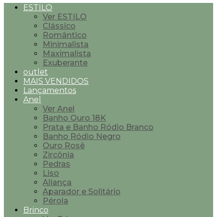
ESTILO
Ver ESTILO
Clássico
Romântico
Minimalista
Maximalista
Exuberante
outlet
MAIS VENDIDOS
Lançamentos
Anel
Ver Anel
Banho Ouro 18K
Prata e Banho Ródio Branco
Banho Ródio Negro
Ouro Rosê
Zircônia
Pedras
Liso
Aliança
Aparador e Solitário
Pérola
Brinco