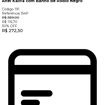
Anel Kalifa com Banho de Ródio Negro
Código
191
Referência
154P
R$
389,00
R$
116,70
30
%
OFF
R$
272,30