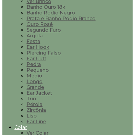
Ver Brinco
Banho Ouro 18k
Banho Ródio Negro
Prata e Banho Ródio Branco
Ouro Rosê
Segundo Furo
Argola
Festa
Ear Hook
Piercing Falso
Ear Cuff
Pedra
Pequeno
Médio
Longo
Grande
Ear Jacket
Trio
Pérola
Zircônia
Liso
Ear Line
Colar
Ver Colar