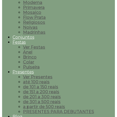
Moderna
Primavera
Mosaico
Flow Prata
Religiosos
Noivas
Madrinhas
Conjuntos
Festas
Ver Festas
Anel
Brinco
Colar
Pulseira
Presentes
Ver Presentes
até 100 reais
de 101 a 150 reais
de 151 a 200 reais
de 201 a 300 reais
de 301 a 500 reais
a partir de 500 reais
PRESENTES PARA DEBUTANTES
Blog