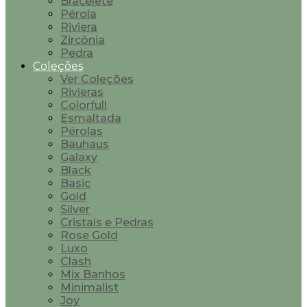
Bracelete
Pérola
Riviera
Zircônia
Pedra
Coleções
Ver Coleções
Rivieras
Colorfull
Esmaltada
Pérolas
Bauhaus
Galaxy
Black
Basic
Gold
Silver
Cristais e Pedras
Rose Gold
Luxo
Clash
Mix Banhos
Minimalist
Joy