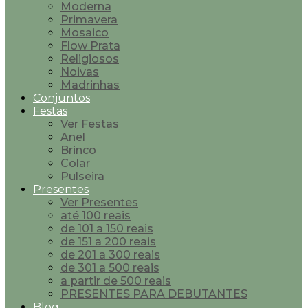
Moderna
Primavera
Mosaico
Flow Prata
Religiosos
Noivas
Madrinhas
Conjuntos
Festas
Ver Festas
Anel
Brinco
Colar
Pulseira
Presentes
Ver Presentes
até 100 reais
de 101 a 150 reais
de 151 a 200 reais
de 201 a 300 reais
de 301 a 500 reais
a partir de 500 reais
PRESENTES PARA DEBUTANTES
Blog