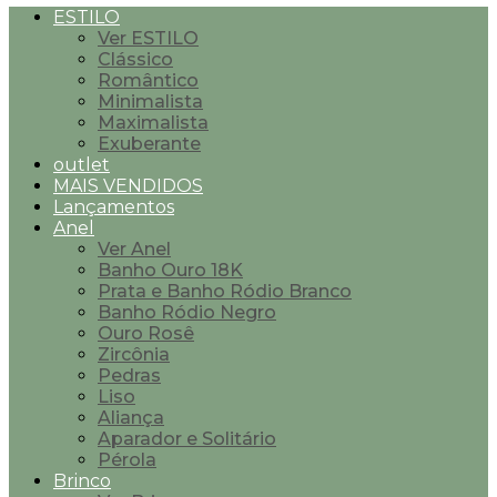
ESTILO
Ver ESTILO
Clássico
Romântico
Minimalista
Maximalista
Exuberante
outlet
MAIS VENDIDOS
Lançamentos
Anel
Ver Anel
Banho Ouro 18K
Prata e Banho Ródio Branco
Banho Ródio Negro
Ouro Rosê
Zircônia
Pedras
Liso
Aliança
Aparador e Solitário
Pérola
Brinco