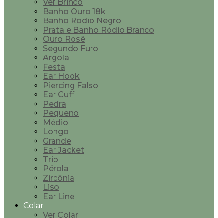
Ver Brinco
Banho Ouro 18k
Banho Ródio Negro
Prata e Banho Ródio Branco
Ouro Rosê
Segundo Furo
Argola
Festa
Ear Hook
Piercing Falso
Ear Cuff
Pedra
Pequeno
Médio
Longo
Grande
Ear Jacket
Trio
Pérola
Zircônia
Liso
Ear Line
Colar
Ver Colar