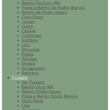
Banho De Ouro 18K
Prata e Banho De Ródio Branco
Banho de Ródio Negro
Ouro Rosé
Longo
Curto
Choker
Correntes
Solitário
Liso
Zirconias
Pedra
Pérolas
Riviera
Escapulário
Relicário
Pulseira
Ver Pulseira
Banho Ouro 18K
Banho Ródio Negro
Prata e Banho Ródio Branco
Ouro Rosê
Lisa