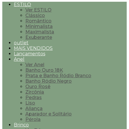
ESTILO
Ver ESTILO
Clássico
Romântico
Minimalista
Maximalista
Exuberante
outlet
MAIS VENDIDOS
Lançamentos
Anel
Ver Anel
Banho Ouro 18K
Prata e Banho Ródio Branco
Banho Ródio Negro
Ouro Rosê
Zircônia
Pedras
Liso
Aliança
Aparador e Solitário
Pérola
Brinco