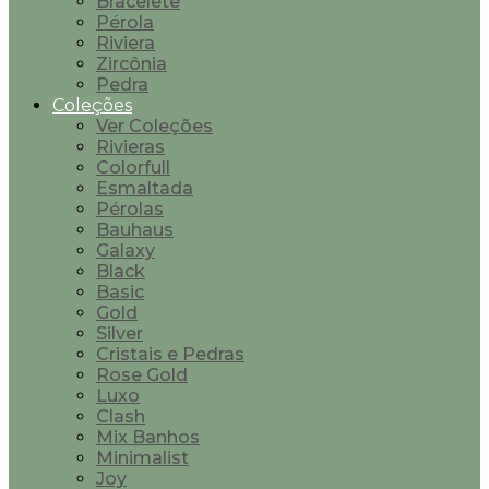
Bracelete
Pérola
Riviera
Zircônia
Pedra
Coleções
Ver Coleções
Rivieras
Colorfull
Esmaltada
Pérolas
Bauhaus
Galaxy
Black
Basic
Gold
Silver
Cristais e Pedras
Rose Gold
Luxo
Clash
Mix Banhos
Minimalist
Joy