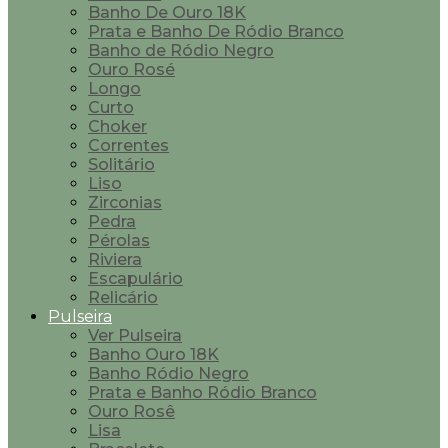
Banho De Ouro 18K
Prata e Banho De Ródio Branco
Banho de Ródio Negro
Ouro Rosé
Longo
Curto
Choker
Correntes
Solitário
Liso
Zirconias
Pedra
Pérolas
Riviera
Escapulário
Relicário
Pulseira
Ver Pulseira
Banho Ouro 18K
Banho Ródio Negro
Prata e Banho Ródio Branco
Ouro Rosê
Lisa