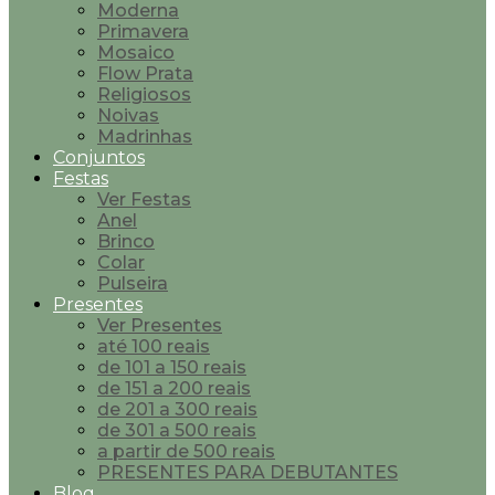
Moderna
Primavera
Mosaico
Flow Prata
Religiosos
Noivas
Madrinhas
Conjuntos
Festas
Ver Festas
Anel
Brinco
Colar
Pulseira
Presentes
Ver Presentes
até 100 reais
de 101 a 150 reais
de 151 a 200 reais
de 201 a 300 reais
de 301 a 500 reais
a partir de 500 reais
PRESENTES PARA DEBUTANTES
Blog