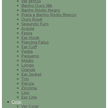
Ver Brinco
Banho Ouro 18k
Banho Ródio Negro
Prata e Banho Ródio Branco
Ouro Rosê
Segundo Furo
Argola
Festa
Ear Hook
Piercing Falso
Ear Cuff
Pedra
Pequeno
Médio
Longo
Grande
Ear Jacket
Trio
Pérola
Zircônia
Liso
Ear Line
Colar
Ver Colar