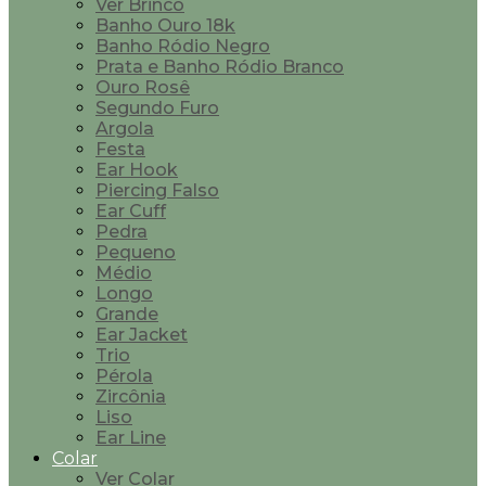
Ver Brinco
Banho Ouro 18k
Banho Ródio Negro
Prata e Banho Ródio Branco
Ouro Rosê
Segundo Furo
Argola
Festa
Ear Hook
Piercing Falso
Ear Cuff
Pedra
Pequeno
Médio
Longo
Grande
Ear Jacket
Trio
Pérola
Zircônia
Liso
Ear Line
Colar
Ver Colar