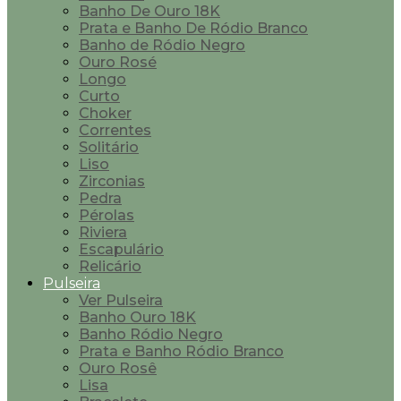
Banho De Ouro 18K
Prata e Banho De Ródio Branco
Banho de Ródio Negro
Ouro Rosé
Longo
Curto
Choker
Correntes
Solitário
Liso
Zirconias
Pedra
Pérolas
Riviera
Escapulário
Relicário
Pulseira
Ver Pulseira
Banho Ouro 18K
Banho Ródio Negro
Prata e Banho Ródio Branco
Ouro Rosê
Lisa