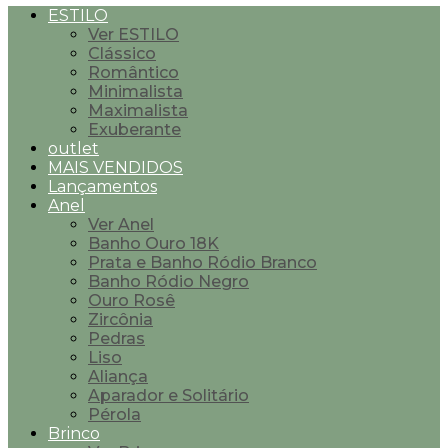
ESTILO
Ver ESTILO
Clássico
Romântico
Minimalista
Maximalista
Exuberante
outlet
MAIS VENDIDOS
Lançamentos
Anel
Ver Anel
Banho Ouro 18K
Prata e Banho Ródio Branco
Banho Ródio Negro
Ouro Rosê
Zircônia
Pedras
Liso
Aliança
Aparador e Solitário
Pérola
Brinco