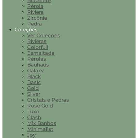
Bracelete
Pérola
Riviera
Zircônia
Pedra
Coleções
Ver Coleções
Rivieras
Colorfull
Esmaltada
Pérolas
Bauhaus
Galaxy
Black
Basic
Gold
Silver
Cristais e Pedras
Rose Gold
Luxo
Clash
Mix Banhos
Minimalist
Joy