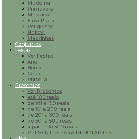
Moderna
Primavera
Mosaico
Flow Prata
Religiosos
Noivas
Madrinhas
Conjuntos
Festas
Ver Festas
Anel
Brinco
Colar
Pulseira
Presentes
Ver Presentes
até 100 reais
de 101 a 150 reais
de 151 a 200 reais
de 201 a 300 reais
de 301 a 500 reais
a partir de 500 reais
PRESENTES PARA DEBUTANTES
Blog