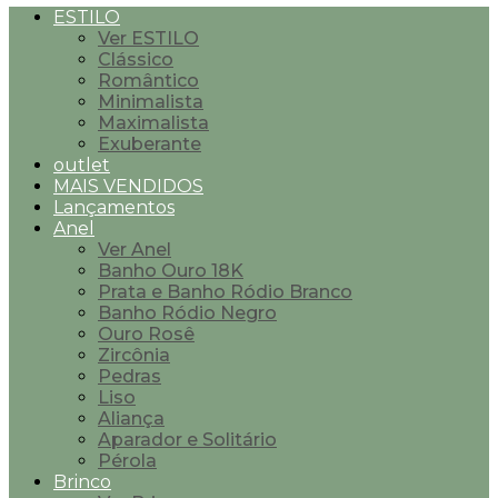
ESTILO
Ver ESTILO
Clássico
Romântico
Minimalista
Maximalista
Exuberante
outlet
MAIS VENDIDOS
Lançamentos
Anel
Ver Anel
Banho Ouro 18K
Prata e Banho Ródio Branco
Banho Ródio Negro
Ouro Rosê
Zircônia
Pedras
Liso
Aliança
Aparador e Solitário
Pérola
Brinco