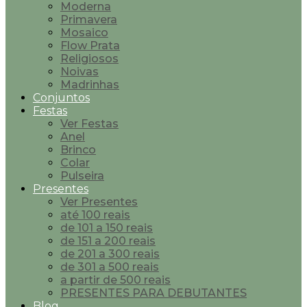
Moderna
Primavera
Mosaico
Flow Prata
Religiosos
Noivas
Madrinhas
Conjuntos
Festas
Ver Festas
Anel
Brinco
Colar
Pulseira
Presentes
Ver Presentes
até 100 reais
de 101 a 150 reais
de 151 a 200 reais
de 201 a 300 reais
de 301 a 500 reais
a partir de 500 reais
PRESENTES PARA DEBUTANTES
Blog