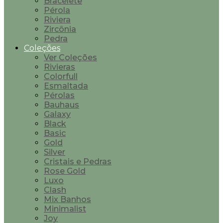
Bracelete
Pérola
Riviera
Zircônia
Pedra
Coleções
Ver Coleções
Rivieras
Colorfull
Esmaltada
Pérolas
Bauhaus
Galaxy
Black
Basic
Gold
Silver
Cristais e Pedras
Rose Gold
Luxo
Clash
Mix Banhos
Minimalist
Joy