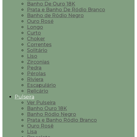
Banho De Ouro 18K
Prata e Banho De Ródio Branco
Banho de Ródio Negro
Ouro Rosé
Longo
Curto
Choker
Correntes
Solitário
Liso
Zirconias
Pedra
Pérolas
Riviera
Escapulário
Relicário
Pulseira
Ver Pulseira
Banho Ouro 18K
Banho Ródio Negro
Prata e Banho Ródio Branco
Ouro Rosê
Lisa