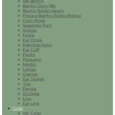
Ver Brinco
Banho Ouro 18k
Banho Ródio Negro
Prata e Banho Ródio Branco
Ouro Rosê
Segundo Furo
Argola
Festa
Ear Hook
Piercing Falso
Ear Cuff
Pedra
Pequeno
Médio
Longo
Grande
Ear Jacket
Trio
Pérola
Zircônia
Liso
Ear Line
Colar
Ver Colar