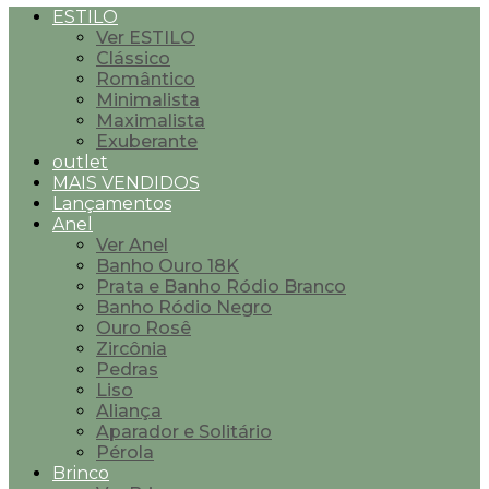
ESTILO
Ver ESTILO
Clássico
Romântico
Minimalista
Maximalista
Exuberante
outlet
MAIS VENDIDOS
Lançamentos
Anel
Ver Anel
Banho Ouro 18K
Prata e Banho Ródio Branco
Banho Ródio Negro
Ouro Rosê
Zircônia
Pedras
Liso
Aliança
Aparador e Solitário
Pérola
Brinco