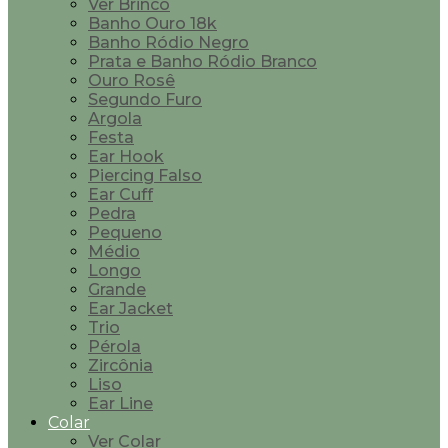
Ver Brinco
Banho Ouro 18k
Banho Ródio Negro
Prata e Banho Ródio Branco
Ouro Rosê
Segundo Furo
Argola
Festa
Ear Hook
Piercing Falso
Ear Cuff
Pedra
Pequeno
Médio
Longo
Grande
Ear Jacket
Trio
Pérola
Zircônia
Liso
Ear Line
Colar
Ver Colar