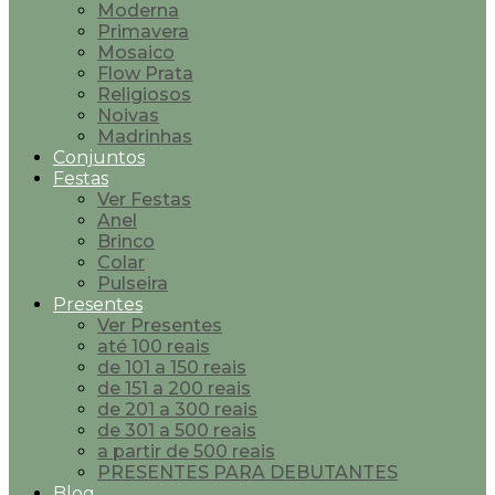
Moderna
Primavera
Mosaico
Flow Prata
Religiosos
Noivas
Madrinhas
Conjuntos
Festas
Ver Festas
Anel
Brinco
Colar
Pulseira
Presentes
Ver Presentes
até 100 reais
de 101 a 150 reais
de 151 a 200 reais
de 201 a 300 reais
de 301 a 500 reais
a partir de 500 reais
PRESENTES PARA DEBUTANTES
Blog