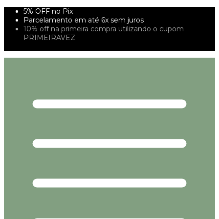
5% OFF no Pix
Parcelamento em até 6x sem juros
10% off na primeira compra utilizando o cupom
PRIMEIRAVEZ
FRETE GRÁTIS À PARTIR DE 299,00R$