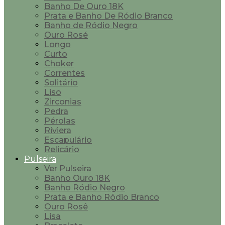
Banho De Ouro 18K
Prata e Banho De Ródio Branco
Banho de Ródio Negro
Ouro Rosé
Longo
Curto
Choker
Correntes
Solitário
Liso
Zirconias
Pedra
Pérolas
Riviera
Escapulário
Relicário
Pulseira
Ver Pulseira
Banho Ouro 18K
Banho Ródio Negro
Prata e Banho Ródio Branco
Ouro Rosê
Lisa