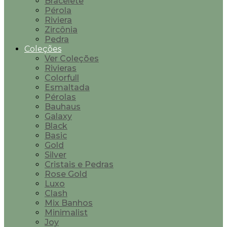
Bracelete
Pérola
Riviera
Zircônia
Pedra
Coleções
Ver Coleções
Rivieras
Colorfull
Esmaltada
Pérolas
Bauhaus
Galaxy
Black
Basic
Gold
Silver
Cristais e Pedras
Rose Gold
Luxo
Clash
Mix Banhos
Minimalist
Joy