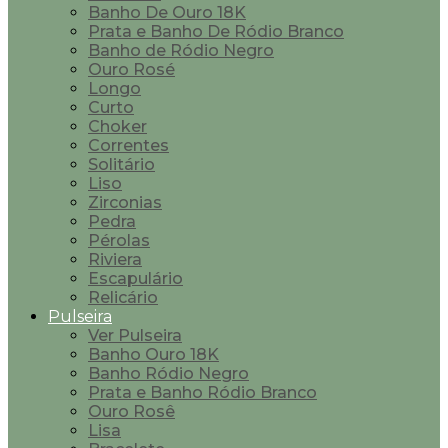
Banho De Ouro 18K
Prata e Banho De Ródio Branco
Banho de Ródio Negro
Ouro Rosé
Longo
Curto
Choker
Correntes
Solitário
Liso
Zirconias
Pedra
Pérolas
Riviera
Escapulário
Relicário
Pulseira
Ver Pulseira
Banho Ouro 18K
Banho Ródio Negro
Prata e Banho Ródio Branco
Ouro Rosê
Lisa