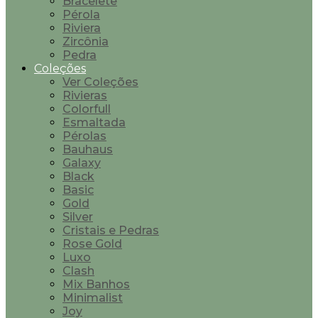
Bracelete
Pérola
Riviera
Zircônia
Pedra
Coleções
Ver Coleções
Rivieras
Colorfull
Esmaltada
Pérolas
Bauhaus
Galaxy
Black
Basic
Gold
Silver
Cristais e Pedras
Rose Gold
Luxo
Clash
Mix Banhos
Minimalist
Joy