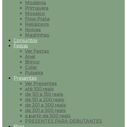
Moderna
Primavera
Mosaico
Flow Prata
Religiosos
Noivas
Madrinhas
Conjuntos
Festas
Ver Festas
Anel
Brinco
Colar
Pulseira
Presentes
Ver Presentes
até 100 reais
de 101 a 150 reais
de 151 a 200 reais
de 201 a 300 reais
de 301 a 500 reais
a partir de 500 reais
PRESENTES PARA DEBUTANTES
Blog