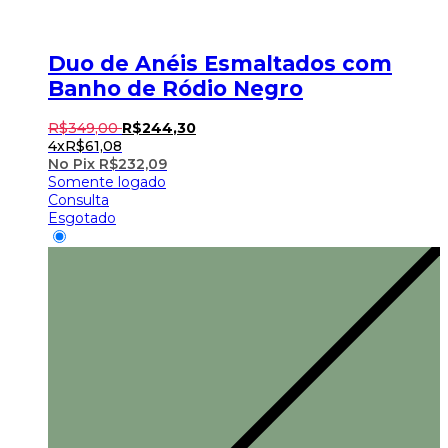
Duo de Anéis Esmaltados com
Banho de Ródio Negro
R$
349
,
00
R$
244
,
30
4x
R$
61,08
No Pix
R$
232,09
Somente logado
Consulta
Esgotado