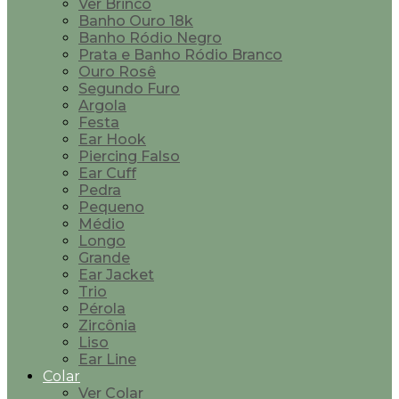
Ver Brinco
Banho Ouro 18k
Banho Ródio Negro
Prata e Banho Ródio Branco
Ouro Rosê
Segundo Furo
Argola
Festa
Ear Hook
Piercing Falso
Ear Cuff
Pedra
Pequeno
Médio
Longo
Grande
Ear Jacket
Trio
Pérola
Zircônia
Liso
Ear Line
Colar
Ver Colar