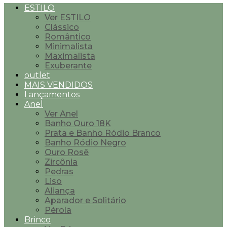
ESTILO
Ver ESTILO
Clássico
Romântico
Minimalista
Maximalista
Exuberante
outlet
MAIS VENDIDOS
Lançamentos
Anel
Ver Anel
Banho Ouro 18K
Prata e Banho Ródio Branco
Banho Ródio Negro
Ouro Rosê
Zircônia
Pedras
Liso
Aliança
Aparador e Solitário
Pérola
Brinco